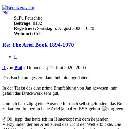
oben
Phil
SuFu Fetischist
Beiträge:
8132
Registriert:
Samstag 5. August 2006, 16:20
Wohnort:
Celle
Re: The Ariel Book 1894-1970
Zitieren
Beitrag
von
Phil
»
Donnerstag 11. Juni 2026, 20:05
Das Buch kam gestern dann bei mir angeflattert.
In der Tat ist das eine prima Empfehlung von Jan gewesen, mir
gefällt das Druckwerk sehr gut.
Und ich hab' zügig eine Ausrede für mich selbst gefunden, das Buch
zu kaufen. Immerhin hatte Ariel ja mal zu BSA gehört.
@Oli: jepp, das hatte ich im Hinterkopf mit dem liegenden
Vierzylinder, der bei Ariel zuerst das Licht der Welt erblickte. Die