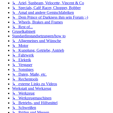
↳ Ariel, Sunbeam, Velocette, Vincent & Co
↳ Specials, Café Racer, Chopper, Bobber
↳ Amal und andere Gemischfabriken
↳ Dem Prince of Darkness ihm sein Forum ;-)
↳ Wheels, Brakes and Frames
↳ Rest of...
Gruselkabinett
Standardinstandsetzungen/how to
↳ Allgemeines und Wünsche
↳ Motor
↳ Kupplung, Getriebe, Antrieb
↳ Fahrwerk
↳ Elektrik
↳ Vergaser
↳ Sonstiges
↳ Daten, Maße, etc.
↳ Rechentools
↳ externe Links zu Videos
Werkstatt und Werkzeug
↳ Werkzeug
↳ Werkzeugmaschinen
↳ Betriebs- und Hilfsmittel
↳ Schweißen
↳ Prüfen und Messen