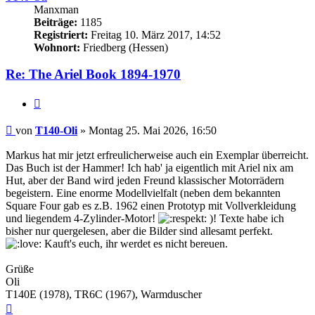
Manxman
Beiträge:
1185
Registriert:
Freitag 10. März 2017, 14:52
Wohnort:
Friedberg (Hessen)
Re: The Ariel Book 1894-1970
Zitieren
Beitrag
von
T140-Oli
»
Montag 25. Mai 2026, 16:50
Markus hat mir jetzt erfreulicherweise auch ein Exemplar überreicht.
Das Buch ist der Hammer! Ich hab' ja eigentlich mit Ariel nix am
Hut, aber der Band wird jeden Freund klassischer Motorrädern
begeistern. Eine enorme Modellvielfalt (neben dem bekannten
Square Four gab es z.B. 1962 einen Prototyp mit Vollverkleidung
und liegendem 4-Zylinder-Motor!
)! Texte habe ich
bisher nur quergelesen, aber die Bilder sind allesamt perfekt.
Kauft's euch, ihr werdet es nicht bereuen.
Grüße
Oli
T140E (1978), TR6C (1967), Warmduscher
Nach