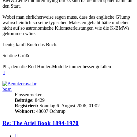
BMW-Leute mit ihren flying bricks sind da deutlich später damit an
den Start.
Wobei man ehrlicherweise sagen muss, dass das englische G'lump
wahrscheinlich so seine typischen Malesten gehabt hätte und eher
nicht auf so astronomische Kilometerleistungen wie die K-BMWs
gekommen wäre.
Leute, kauft Euch das Buch.
Schöne Grüße
Ph., dem die Red Hunter-Modelle immer besser gefallen
Nach
oben
bosn
Flossenrocker
Beiträge:
8429
Registriert:
Sonntag 6. August 2006, 01:02
Wohnort:
48607 Ochtrup
Re: The Ariel Book 1894-1970
Zitieren