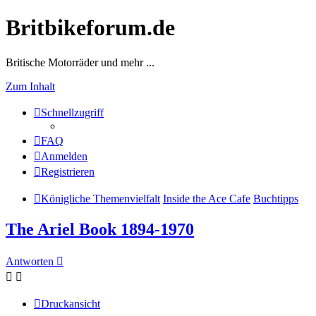
Britbikeforum.de
Britische Motorräder und mehr ...
Zum Inhalt
Schnellzugriff
FAQ
Anmelden
Registrieren
Königliche Themenvielfalt
Inside the Ace Cafe
Buchtipps
The Ariel Book 1894-1970
Antworten
Druckansicht