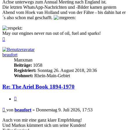
Achse unterwegs zum Annual Meeting nach England ist.
Die letzten WhatsApp-Nachrichten und -Bilder kamen gestern
Abend vom Hoek van Holland und von der Fähre - bis dahin hat er
´s also schon mal geschafft.
May our engines never run out of oil, fuel and sparks!
Nach
oben
beaufort
Manxman
Beiträge:
1058
Registriert:
Sonntag 26. August 2018, 20:36
Wohnort:
Rhein-Main-Gebiet
Re: The Ariel Book 1894-1970
Zitieren
Beitrag
von
beaufort
»
Donnerstag 9. Juli 2026, 17:53
Auch von mir eine ganz klare Empfehlung!
Und Markus kümmert sich um seine Kunden!