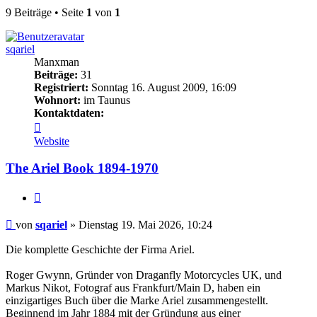
9 Beiträge • Seite
1
von
1
sqariel
Manxman
Beiträge:
31
Registriert:
Sonntag 16. August 2009, 16:09
Wohnort:
im Taunus
Kontaktdaten:
Kontaktdaten
von
Website
sqariel
The Ariel Book 1894-1970
Zitieren
Beitrag
von
sqariel
»
Dienstag 19. Mai 2026, 10:24
Die komplette Geschichte der Firma Ariel.
Roger Gwynn, Gründer von Draganfly Motorcycles UK, und
Markus Nikot, Fotograf aus Frankfurt/Main D, haben ein
einzigartiges Buch über die Marke Ariel zusammengestellt.
Beginnend im Jahr 1884 mit der Gründung aus einer