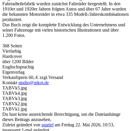
Fahrradteilefabrik wurden zunächst Fahrräder hergestellt. In den
1910er und 1920er Jahren folgten Autos und über 67 Jahre wurden
die bekannten Motorräder in etwa 335 Modell-/Jahreskombinationen
produziert.
Das Buch zeigt die komplette Entwicklung des Unternehmens und
seiner Fahrzeuge mit vielen historischen Illustrationen und über
1.200 Fotos.
368 Seiten
Vierfarbig
Hardcover
über 1200 Bilder
Englischsprachig
Eigenverlag
Verkaufspreis 60,-€ zzgl.Versand
Kontakt
studio@nikot.de
TABVk5.jpg
TABVk4.jpg
TABVk3.jpg
TABVk2.jpg
TABVk1.jpg
Du hast keine ausreichende Berechtigung, um die Dateianhänge
dieses Beitrags anzusehen.
Zuletzt geändert von
sqariel
am Freitag 22. Mai 2026, 10:53,
insgesamt 1-mal geändert.