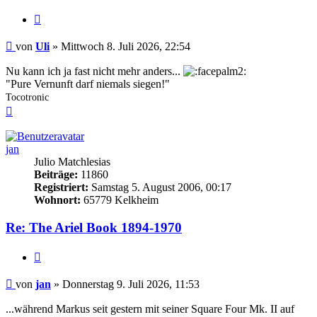
Zitieren
Beitrag
von
Uli
»
Mittwoch 8. Juli 2026, 22:54
Nu kann ich ja fast nicht mehr anders...
"Pure Vernunft darf niemals siegen!"
Tocotronic
Nach
oben
jan
Julio Matchlesias
Beiträge:
11860
Registriert:
Samstag 5. August 2006, 00:17
Wohnort:
65779 Kelkheim
Re: The Ariel Book 1894-1970
Zitieren
Beitrag
von
jan
»
Donnerstag 9. Juli 2026, 11:53
...während Markus seit gestern mit seiner Square Four Mk. II auf