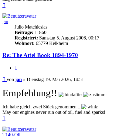
Nach
oben
jan
Julio Matchlesias
Beiträge:
11860
Registriert:
Samstag 5. August 2006, 00:17
Wohnort:
65779 Kelkheim
Re: The Ariel Book 1894-1970
Zitieren
Beitrag
von
jan
»
Dienstag 19. Mai 2026, 14:51
Empfehlung!!
Ich habe gleich zwei Stück genommen...
May our engines never run out of oil, fuel and sparks!
Nach
oben
T140-Oli