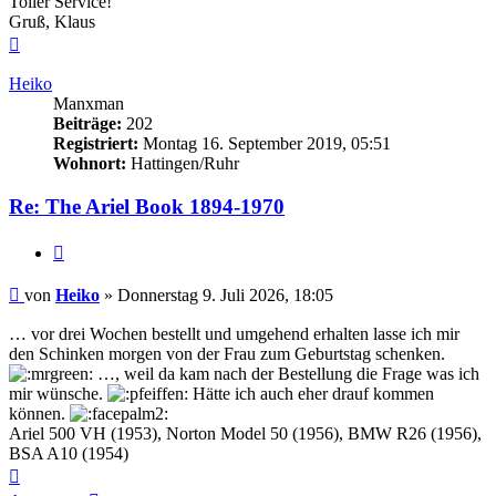
Toller Service!
Gruß, Klaus
Nach
oben
Heiko
Manxman
Beiträge:
202
Registriert:
Montag 16. September 2019, 05:51
Wohnort:
Hattingen/Ruhr
Re: The Ariel Book 1894-1970
Zitieren
Beitrag
von
Heiko
»
Donnerstag 9. Juli 2026, 18:05
… vor drei Wochen bestellt und umgehend erhalten lasse ich mir
den Schinken morgen von der Frau zum Geburtstag schenken.
…, weil da kam nach der Bestellung die Frage was ich
mir wünsche.
Hätte ich auch eher drauf kommen
können.
Ariel 500 VH (1953), Norton Model 50 (1956), BMW R26 (1956),
BSA A10 (1954)
Nach
oben