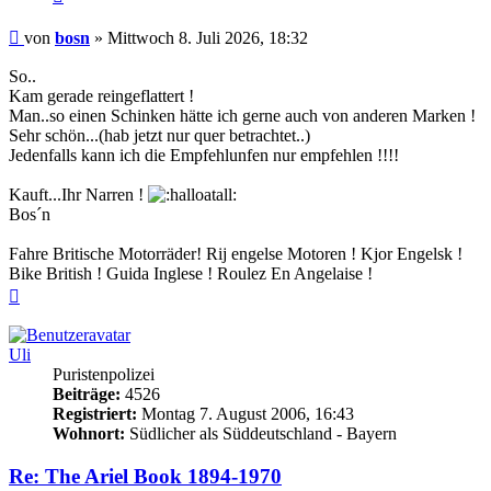
Beitrag
von
bosn
»
Mittwoch 8. Juli 2026, 18:32
So..
Kam gerade reingeflattert !
Man..so einen Schinken hätte ich gerne auch von anderen Marken !
Sehr schön...(hab jetzt nur quer betrachtet..)
Jedenfalls kann ich die Empfehlunfen nur empfehlen !!!!
Kauft...Ihr Narren !
Bos´n
Fahre Britische Motorräder! Rij engelse Motoren ! Kjor Engelsk !
Bike British ! Guida Inglese ! Roulez En Angelaise !
Nach
oben
Uli
Puristenpolizei
Beiträge:
4526
Registriert:
Montag 7. August 2006, 16:43
Wohnort:
Südlicher als Süddeutschland - Bayern
Re: The Ariel Book 1894-1970