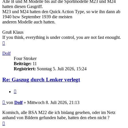
Alle B und M Modelle bis auf die Sportmodelle M23 und M24
hatten diesen Gasgriff.
M23 und M24 hatten den Quick Action Type, so wie ihn dann ab
1940 bzw September 1939 die meisten
anderen Modelle auch hatten.
Gruß Klaus
If you think, everything is under control, you are not fast enought.
Nach
oben
Dolf
Four Stroker
Beiträge:
11
Registriert:
Sonntag 5. Juli 2026, 15:24
Re: Gaszug durch Lenker verlegt
Zitieren
Beitrag
von
Dolf
»
Mittwoch 8. Juli 2026, 21:13
Komisch, alle BSA M22 die ich bislang gesehen, oder im Netz
anhand von Bildern gefunden habe, hatten den eben nicht ?
Nach
oben