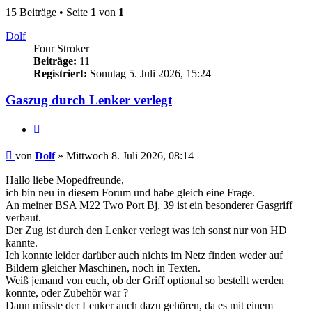
15 Beiträge • Seite
1
von
1
Dolf
Four Stroker
Beiträge:
11
Registriert:
Sonntag 5. Juli 2026, 15:24
Gaszug durch Lenker verlegt
Zitieren
Beitrag
von
Dolf
»
Mittwoch 8. Juli 2026, 08:14
Hallo liebe Mopedfreunde,
ich bin neu in diesem Forum und habe gleich eine Frage.
An meiner BSA M22 Two Port Bj. 39 ist ein besonderer Gasgriff
verbaut.
Der Zug ist durch den Lenker verlegt was ich sonst nur von HD
kannte.
Ich konnte leider darüber auch nichts im Netz finden weder auf
Bildern gleicher Maschinen, noch in Texten.
Weiß jemand von euch, ob der Griff optional so bestellt werden
konnte, oder Zubehör war ?
Dann müsste der Lenker auch dazu gehören, da es mit einem