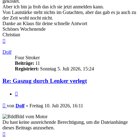
gekostet.
Aber ich bin ja froh das ich sie jetzt anmelden kann.
Von Lautstärke steht nichts im Gutachten, aber das gab es ja auch zu
der Zeit wohl nocht nicht.
Danke an Klaus für deine schnelle Antwort
Schönes Wochenende
Christian
Nach
oben
Dolf
Four Stroker
Beiträge:
11
Registriert:
Sonntag 5. Juli 2026, 15:24
Re: Gaszug durch Lenker verlegt
Zitieren
Beitrag
von
Dolf
»
Freitag 10. Juli 2026, 16:11
Bild vom Motor
Du hast keine ausreichende Berechtigung, um die Dateianhänge
dieses Beitrags anzusehen.
Nach
oben