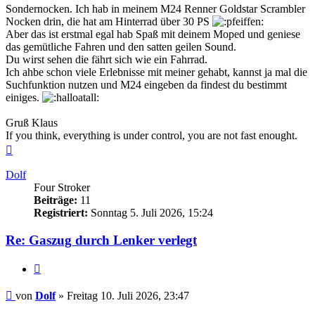
Sondernocken. Ich hab in meinem M24 Renner Goldstar Scrambler
Nocken drin, die hat am Hinterrad über 30 PS
Aber das ist erstmal egal hab Spaß mit deinem Moped und geniese
das gemütliche Fahren und den satten geilen Sound.
Du wirst sehen die fährt sich wie ein Fahrrad.
Ich ahbe schon viele Erlebnisse mit meiner gehabt, kannst ja mal die
Suchfunktion nutzen und M24 eingeben da findest du bestimmt
einiges.
Gruß Klaus
If you think, everything is under control, you are not fast enought.
Nach
oben
Dolf
Four Stroker
Beiträge:
11
Registriert:
Sonntag 5. Juli 2026, 15:24
Re: Gaszug durch Lenker verlegt
Zitieren
Beitrag
von
Dolf
»
Freitag 10. Juli 2026, 23:47