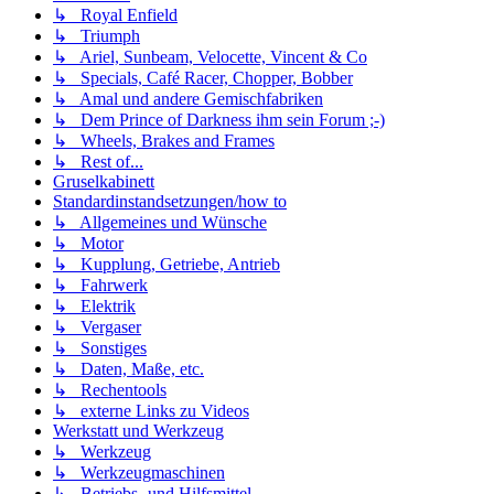
↳ Royal Enfield
↳ Triumph
↳ Ariel, Sunbeam, Velocette, Vincent & Co
↳ Specials, Café Racer, Chopper, Bobber
↳ Amal und andere Gemischfabriken
↳ Dem Prince of Darkness ihm sein Forum ;-)
↳ Wheels, Brakes and Frames
↳ Rest of...
Gruselkabinett
Standardinstandsetzungen/how to
↳ Allgemeines und Wünsche
↳ Motor
↳ Kupplung, Getriebe, Antrieb
↳ Fahrwerk
↳ Elektrik
↳ Vergaser
↳ Sonstiges
↳ Daten, Maße, etc.
↳ Rechentools
↳ externe Links zu Videos
Werkstatt und Werkzeug
↳ Werkzeug
↳ Werkzeugmaschinen
↳ Betriebs- und Hilfsmittel