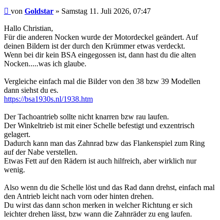
Beitrag
von
Goldstar
»
Samstag 11. Juli 2026, 07:47
Hallo Christian,
Für die anderen Nocken wurde der Motordeckel geändert. Auf
deinen Bildern ist der durch den Krümmer etwas verdeckt.
Wenn bei dir kein BSA eingegossen ist, dann hast du die alten
Nocken.....was ich glaube.
Vergleiche einfach mal die Bilder von den 38 bzw 39 Modellen
dann siehst du es.
https://bsa1930s.nl/1938.htm
Der Tachoantrieb sollte nicht knarren bzw rau laufen.
Der Winkeltrieb ist mit einer Schelle befestigt und exzentrisch
gelagert.
Dadurch kann man das Zahnrad bzw das Flankenspiel zum Ring
auf der Nabe verstellen.
Etwas Fett auf den Rädern ist auch hilfreich, aber wirklich nur
wenig.
Also wenn du die Schelle löst und das Rad dann drehst, einfach mal
den Antrieb leicht nach vorn oder hinten drehen.
Du wirst das dann schon merken in welcher Richtung er sich
leichter drehen lässt, bzw wann die Zahnräder zu eng laufen.