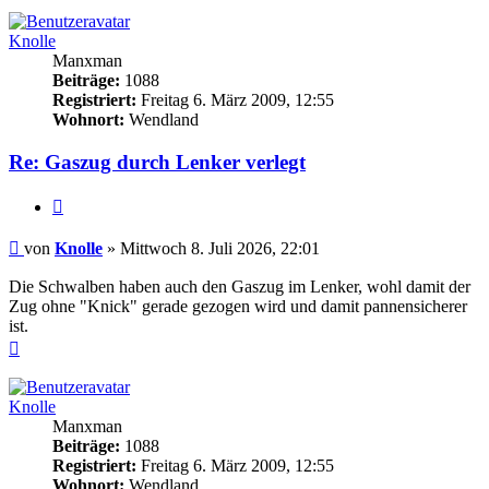
Knolle
Manxman
Beiträge:
1088
Registriert:
Freitag 6. März 2009, 12:55
Wohnort:
Wendland
Re: Gaszug durch Lenker verlegt
Zitieren
Beitrag
von
Knolle
»
Mittwoch 8. Juli 2026, 22:01
Die Schwalben haben auch den Gaszug im Lenker, wohl damit der
Zug ohne "Knick" gerade gezogen wird und damit pannensicherer
ist.
Nach
oben
Knolle
Manxman
Beiträge:
1088
Registriert:
Freitag 6. März 2009, 12:55
Wohnort:
Wendland