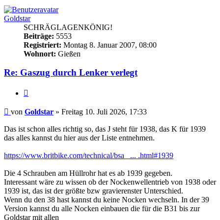
Goldstar
SCHRÄGLAGENKÖNIG!
Beiträge:
5553
Registriert:
Montag 8. Januar 2007, 08:00
Wohnort:
Gießen
Re: Gaszug durch Lenker verlegt
Zitieren
Beitrag
von
Goldstar
»
Freitag 10. Juli 2026, 17:33
Das ist schon alles richtig so, das J steht für 1938, das K für 1939
das alles kannst du hier aus der Liste entnehmen.
https://www.britbike.com/technical/bsa_ ... .html#1939
Die 4 Schrauben am Hüllrohr hat es ab 1939 gegeben.
Interessant wäre zu wissen ob der Nockenwellentrieb von 1938 oder
1939 ist, das ist der größte bzw gravierenster Unterschied.
Wenn du den 38 hast kannst du keine Nocken wechseln. In der 39
Version kannst du alle Nocken einbauen die für die B31 bis zur
Goldstar mit allen