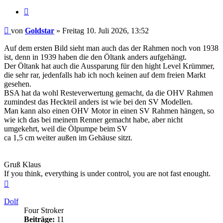
Zitieren
Beitrag
von
Goldstar
»
Freitag 10. Juli 2026, 13:52
Auf dem ersten Bild sieht man auch das der Rahmen noch von 1938
ist, denn in 1939 haben die den Öltank anders aufgehängt.
Der Öltank hat auch die Aussparung für den hight Level Krümmer,
die sehr rar, jedenfalls hab ich noch keinen auf dem freien Markt
gesehen.
BSA hat da wohl Resteverwertung gemacht, da die OHV Rahmen
zumindest das Heckteil anders ist wie bei den SV Modellen.
Man kann also einen OHV Motor in einen SV Rahmen hängen, so
wie ich das bei meinem Renner gemacht habe, aber nicht
umgekehrt, weil die Ölpumpe beim SV
ca 1,5 cm weiter außen im Gehäuse sitzt.
Gruß Klaus
If you think, everything is under control, you are not fast enought.
Nach
oben
Dolf
Four Stroker
Beiträge:
11