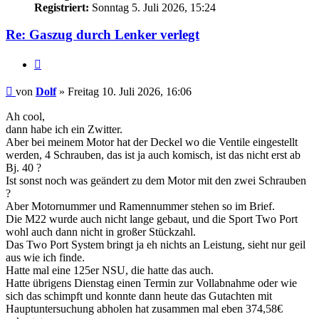
Registriert:
Sonntag 5. Juli 2026, 15:24
Re: Gaszug durch Lenker verlegt
Zitieren
Beitrag
von
Dolf
»
Freitag 10. Juli 2026, 16:06
Ah cool,
dann habe ich ein Zwitter.
Aber bei meinem Motor hat der Deckel wo die Ventile eingestellt
werden, 4 Schrauben, das ist ja auch komisch, ist das nicht erst ab
Bj. 40 ?
Ist sonst noch was geändert zu dem Motor mit den zwei Schrauben
?
Aber Motornummer und Ramennummer stehen so im Brief.
Die M22 wurde auch nicht lange gebaut, und die Sport Two Port
wohl auch dann nicht in großer Stückzahl.
Das Two Port System bringt ja eh nichts an Leistung, sieht nur geil
aus wie ich finde.
Hatte mal eine 125er NSU, die hatte das auch.
Hatte übrigens Dienstag einen Termin zur Vollabnahme oder wie
sich das schimpft und konnte dann heute das Gutachten mit
Hauptuntersuchung abholen hat zusammen mal eben 374,58€