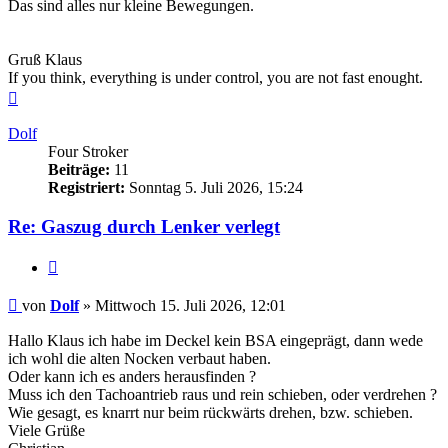
Das sind alles nur kleine Bewegungen.
Gruß Klaus
If you think, everything is under control, you are not fast enought.
Nach
oben
Dolf
Four Stroker
Beiträge:
11
Registriert:
Sonntag 5. Juli 2026, 15:24
Re: Gaszug durch Lenker verlegt
Zitieren
Beitrag
von
Dolf
»
Mittwoch 15. Juli 2026, 12:01
Hallo Klaus ich habe im Deckel kein BSA eingeprägt, dann wede
ich wohl die alten Nocken verbaut haben.
Oder kann ich es anders herausfinden ?
Muss ich den Tachoantrieb raus und rein schieben, oder verdrehen ?
Wie gesagt, es knarrt nur beim rückwärts drehen, bzw. schieben.
Viele Grüße