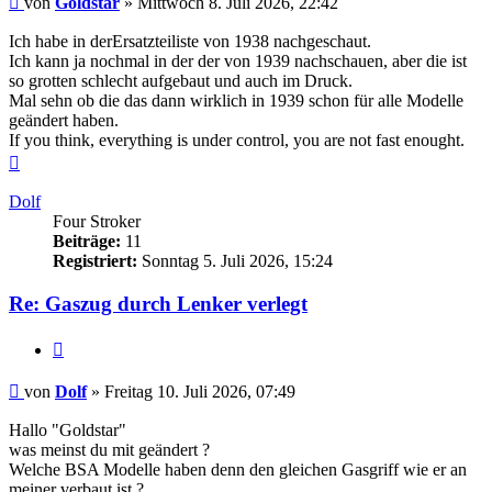
von
Goldstar
»
Mittwoch 8. Juli 2026, 22:42
Ich habe in derErsatzteiliste von 1938 nachgeschaut.
Ich kann ja nochmal in der der von 1939 nachschauen, aber die ist
so grotten schlecht aufgebaut und auch im Druck.
Mal sehn ob die das dann wirklich in 1939 schon für alle Modelle
geändert haben.
If you think, everything is under control, you are not fast enought.
Nach
oben
Dolf
Four Stroker
Beiträge:
11
Registriert:
Sonntag 5. Juli 2026, 15:24
Re: Gaszug durch Lenker verlegt
Zitieren
Beitrag
von
Dolf
»
Freitag 10. Juli 2026, 07:49
Hallo "Goldstar"
was meinst du mit geändert ?
Welche BSA Modelle haben denn den gleichen Gasgriff wie er an
meiner verbaut ist ?