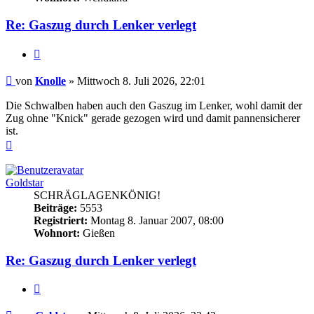
Re: Gaszug durch Lenker verlegt
Zitieren
Beitrag
von
Knolle
»
Mittwoch 8. Juli 2026, 22:01
Die Schwalben haben auch den Gaszug im Lenker, wohl damit der
Zug ohne "Knick" gerade gezogen wird und damit pannensicherer
ist.
Nach
oben
Goldstar
SCHRÄGLAGENKÖNIG!
Beiträge:
5553
Registriert:
Montag 8. Januar 2007, 08:00
Wohnort:
Gießen
Re: Gaszug durch Lenker verlegt
Zitieren
Beitrag