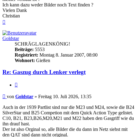
Ich kann dazu weder Bilder noch Text finden ?
Vielen Dank
Christian
Nach
oben
Goldstar
SCHRÄGLAGENKÖNIG!
Beiträge:
5553
Registriert:
Montag 8. Januar 2007, 08:00
Wohnort:
Gießen
Re: Gaszug durch Lenker verlegt
Zitieren
Beitrag
von
Goldstar
»
Freitag 10. Juli 2026, 13:35
Auch in der 1939 Partlist sind nur die M23 und M24, sowie die B24
SilverStar und B25 Competion mit dem Quick Action Type gelistet.
C10, B21, B23,B26,M20,M21 und M22 haben den Gasgriff wie du
ihn drauf hast.
Der ist also Orginal so, alle Bilder die du dann im Netz siehst mit
den QAT sind dann nicht original.