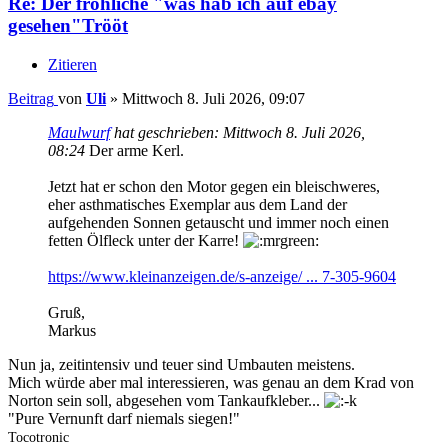
Re: Der fröhliche "was hab ich auf ebay
gesehen"Trööt
Zitieren
Beitrag
von
Uli
»
Mittwoch 8. Juli 2026, 09:07
Maulwurf
hat geschrieben:
Mittwoch 8. Juli 2026,
08:24
Der arme Kerl.
Jetzt hat er schon den Motor gegen ein bleischweres,
eher asthmatisches Exemplar aus dem Land der
aufgehenden Sonnen getauscht und immer noch einen
fetten Ölfleck unter der Karre!
https://www.kleinanzeigen.de/s-anzeige/ ... 7-305-9604
Gruß,
Markus
Nun ja, zeitintensiv und teuer sind Umbauten meistens.
Mich würde aber mal interessieren, was genau an dem Krad von
Norton sein soll, abgesehen vom Tankaufkleber...
"Pure Vernunft darf niemals siegen!"
Tocotronic