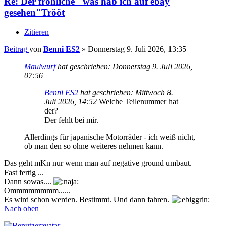
Re: Der fröhliche "was hab ich auf ebay
gesehen"Trööt
Zitieren
Beitrag
von
Benni ES2
»
Donnerstag 9. Juli 2026, 13:35
Maulwurf
hat geschrieben:
Donnerstag 9. Juli 2026,
07:56
Benni ES2
hat geschrieben:
Mittwoch 8.
Juli 2026, 14:52
Welche Teilenummer hat
der?
Der fehlt bei mir.
Allerdings für japanische Motorräder - ich weiß nicht,
ob man den so ohne weiteres nehmen kann.
Das geht mKn nur wenn man auf negative ground umbaut.
Fast fertig ...
Dann sowas....
Ommmmmmmm......
Es wird schon werden. Bestimmt. Und dann fahren.
Nach oben