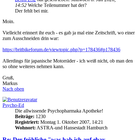
14:52
Welche Teilenummer hat der?
Der fehlt bei mir.
Moin.
Vielleicht erinnert ihr euch - es gab ja mal eine Zeitschrift, wo einer
zum Ausschneiden drin war:
https://britbikeforum.de/viewtopic.php?p=178436#p178436
Allerdings für japanische Motorräder - ich weiß nicht, ob man den
so ohne weiteres nehmen kann.
Gruß,
Markus
Nach oben
Psycho-Ed
Die allwissende Psychopharmaka Apotheke!
Beiträge:
1230
Registriert:
Montag 1. Oktober 2007, 14:21
Wohnort:
ASTRA-und Hansestadt Hamburch
Re: Der fröhliche "was hab ich auf ebay