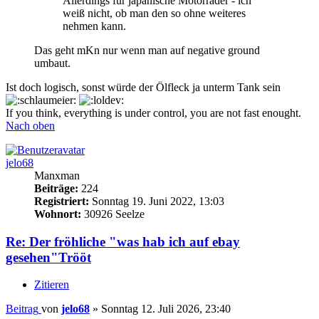
Allerdings für japanische Motorräder - ich
weiß nicht, ob man den so ohne weiteres
nehmen kann.
Das geht mKn nur wenn man auf negative ground
umbaut.
Ist doch logisch, sonst würde der Ölfleck ja unterm Tank sein
If you think, everything is under control, you are not fast enought.
Nach oben
jelo68
Manxman
Beiträge:
224
Registriert:
Sonntag 19. Juni 2022, 13:03
Wohnort:
30926 Seelze
Re: Der fröhliche "was hab ich auf ebay
gesehen"Trööt
Zitieren
Beitrag
von
jelo68
»
Sonntag 12. Juli 2026, 23:40