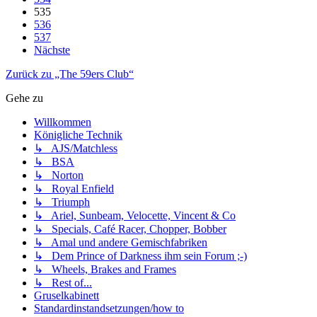
535
536
537
Nächste
Zurück zu „The 59ers Club“
Gehe zu
Willkommen
Königliche Technik
↳ AJS/Matchless
↳ BSA
↳ Norton
↳ Royal Enfield
↳ Triumph
↳ Ariel, Sunbeam, Velocette, Vincent & Co
↳ Specials, Café Racer, Chopper, Bobber
↳ Amal und andere Gemischfabriken
↳ Dem Prince of Darkness ihm sein Forum ;-)
↳ Wheels, Brakes and Frames
↳ Rest of...
Gruselkabinett
Standardinstandsetzungen/how to