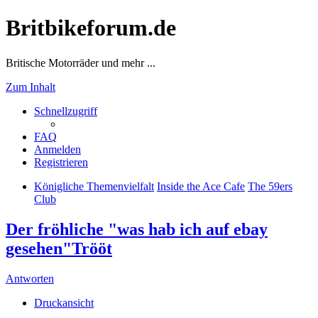
Britbikeforum.de
Britische Motorräder und mehr ...
Zum Inhalt
Schnellzugriff
FAQ
Anmelden
Registrieren
Königliche Themenvielfalt
Inside the Ace Cafe
The 59ers
Club
Der fröhliche "was hab ich auf ebay
gesehen"Trööt
Antworten
Druckansicht