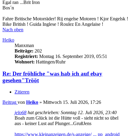
Egal ran ...Brit Iron
Bos´n
Fahre Britische Motorräder! Rij engelse Motoren ! Kjor Engelsk !
Bike British ! Guida Inglese ! Roulez En Angelaise !
Nach oben
Heiko
Manxman
Beiträge:
202
Registriert:
Montag 16. September 2019, 05:51
Wohnort:
Hattingen/Ruhr
Re: Der fröhliche "was hab ich auf ebay
gesehen"Trööt
Zitieren
Beitrag
von
Heiko
»
Mittwoch 15. Juli 2026, 17:26
jelo68
hat geschrieben:
Sonntag 12. Juli 2026, 23:40
Boah zum Glück ist die Hütte voll - sieht nicht so übel
aus - keiner Lust auf Plunger...GrußJens
https://www.kleinanzeigen.de/s-anzeige/ ... pp_android