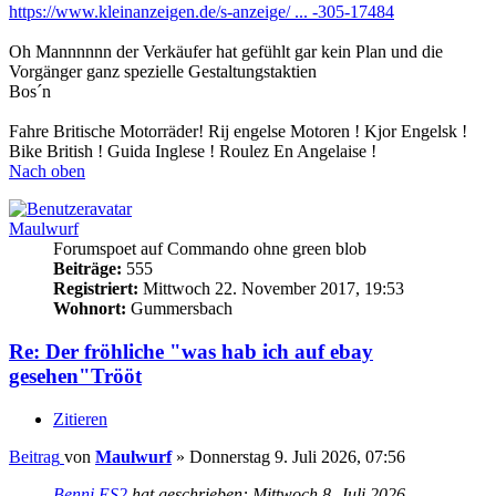
https://www.kleinanzeigen.de/s-anzeige/ ... -305-17484
Oh Mannnnnn der Verkäufer hat gefühlt gar kein Plan und die
Vorgänger ganz spezielle Gestaltungstaktien
Bos´n
Fahre Britische Motorräder! Rij engelse Motoren ! Kjor Engelsk !
Bike British ! Guida Inglese ! Roulez En Angelaise !
Nach oben
Maulwurf
Forumspoet auf Commando ohne green blob
Beiträge:
555
Registriert:
Mittwoch 22. November 2017, 19:53
Wohnort:
Gummersbach
Re: Der fröhliche "was hab ich auf ebay
gesehen"Trööt
Zitieren
Beitrag
von
Maulwurf
»
Donnerstag 9. Juli 2026, 07:56
Benni ES2
hat geschrieben:
Mittwoch 8. Juli 2026,