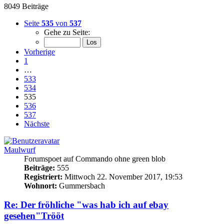
8049 Beiträge
Seite
535
von
537
Gehe zu Seite:
Vorherige
1
…
533
534
535
536
537
Nächste
Maulwurf
Forumspoet auf Commando ohne green blob
Beiträge:
555
Registriert:
Mittwoch 22. November 2017, 19:53
Wohnort:
Gummersbach
Re: Der fröhliche "was hab ich auf ebay
gesehen"Trööt