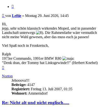
Zitieren
Beitrag
von
Leftie
»
Montag 29. Juni 2026, 14:45
Hi,
jepp, sehr schön klassisch wirkendes Moped, und in passender
Landschaft unterwegs
. Die Rahmenfarbe wäre vermutlich
nicht meine Wahl gewesen, aber das muss euch ja passen!
Viel Spaß noch in Fronkreisch,
Ralph
1973er Commando, 1991er BMW R80
"Denk dran, der Tommy hat Linksgewinde!!" (Herbert Knebel)
Nach
oben
Norton
Jehooova!!!
Beiträge:
4147
Registriert:
Freitag 13. Juli 2007, 01:35
Wohnort:
Ammerndorf
Re: Nicht alt und nicht englisch.....