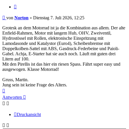
Zitieren
Beitrag
von
Norton
»
Dienstag 7. Juli 2026, 12:25
Grotesk an dem Motorrad ist ja die Kombination aus allem. Der alte
Enfield-Rahmen, Motor mit langem Hub, OHV, Zweiventil,
Hydrostössel mit Rollen, elektronische Einspritzung mit
Lamodasonde und Katalystor (Euro4), Scheibenbremse mit
Doppelkolben-Sattel mit ABS, Gasdruck-Federbeine und Paioli-
Gabel. Achja, E-Starter hat sie auch noch. Läuft mit guten drei
Litern auf 100.
Mit den Pirellis ist das hier ein riesen Spass. Fährt super easy und
ausgewogen. Klasse Motorrad!
Gruss, Martin.
Jung sein ist keine Frage des Alters.
Nach
oben
Antworten
Druckansicht