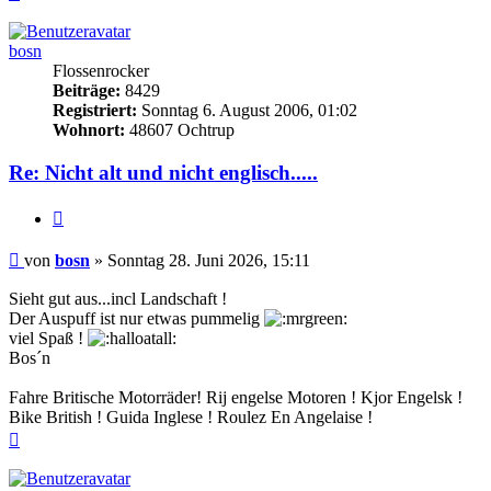
oben
bosn
Flossenrocker
Beiträge:
8429
Registriert:
Sonntag 6. August 2006, 01:02
Wohnort:
48607 Ochtrup
Re: Nicht alt und nicht englisch.....
Zitieren
Beitrag
von
bosn
»
Sonntag 28. Juni 2026, 15:11
Sieht gut aus...incl Landschaft !
Der Auspuff ist nur etwas pummelig
viel Spaß !
Bos´n
Fahre Britische Motorräder! Rij engelse Motoren ! Kjor Engelsk !
Bike British ! Guida Inglese ! Roulez En Angelaise !
Nach
oben