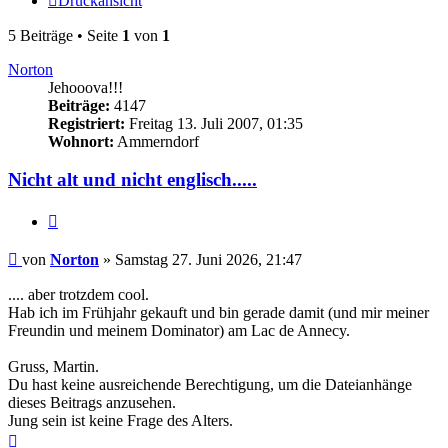
Druckansicht
5 Beiträge • Seite
1
von
1
Norton
Jehooova!!!
Beiträge:
4147
Registriert:
Freitag 13. Juli 2007, 01:35
Wohnort:
Ammerndorf
Nicht alt und nicht englisch.....
Zitieren
Beitrag
von
Norton
»
Samstag 27. Juni 2026, 21:47
.... aber trotzdem cool.
Hab ich im Frühjahr gekauft und bin gerade damit (und mir meiner
Freundin und meinem Dominator) am Lac de Annecy.
Gruss, Martin.
Du hast keine ausreichende Berechtigung, um die Dateianhänge
dieses Beitrags anzusehen.
Jung sein ist keine Frage des Alters.
Nach