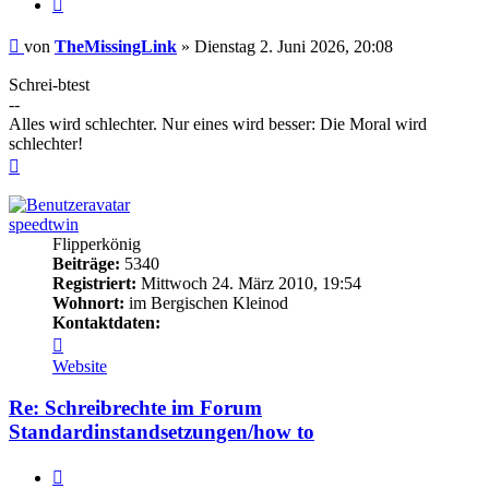
Zitieren
Beitrag
von
TheMissingLink
»
Dienstag 2. Juni 2026, 20:08
Schrei-btest
--
Alles wird schlechter. Nur eines wird besser: Die Moral wird
schlechter!
Nach
oben
speedtwin
Flipperkönig
Beiträge:
5340
Registriert:
Mittwoch 24. März 2010, 19:54
Wohnort:
im Bergischen Kleinod
Kontaktdaten:
Kontaktdaten
von
Website
speedtwin
Re: Schreibrechte im Forum
Standardinstandsetzungen/how to
Zitieren