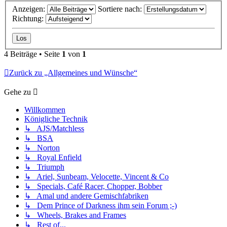
Anzeigen:
Sortiere nach:
Richtung:
4 Beiträge • Seite
1
von
1
Zurück zu „Allgemeines und Wünsche“
Gehe zu
Willkommen
Königliche Technik
↳ AJS/Matchless
↳ BSA
↳ Norton
↳ Royal Enfield
↳ Triumph
↳ Ariel, Sunbeam, Velocette, Vincent & Co
↳ Specials, Café Racer, Chopper, Bobber
↳ Amal und andere Gemischfabriken
↳ Dem Prince of Darkness ihm sein Forum ;-)
↳ Wheels, Brakes and Frames
↳ Rest of...