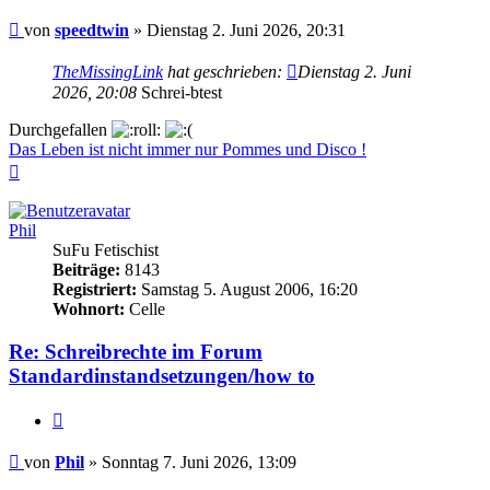
Beitrag
von
speedtwin
»
Dienstag 2. Juni 2026, 20:31
TheMissingLink
hat geschrieben:
Dienstag 2. Juni
2026, 20:08
Schrei-btest
Durchgefallen
Das Leben ist nicht immer nur Pommes und Disco !
Nach
oben
Phil
SuFu Fetischist
Beiträge:
8143
Registriert:
Samstag 5. August 2006, 16:20
Wohnort:
Celle
Re: Schreibrechte im Forum
Standardinstandsetzungen/how to
Zitieren
Beitrag
von
Phil
»
Sonntag 7. Juni 2026, 13:09