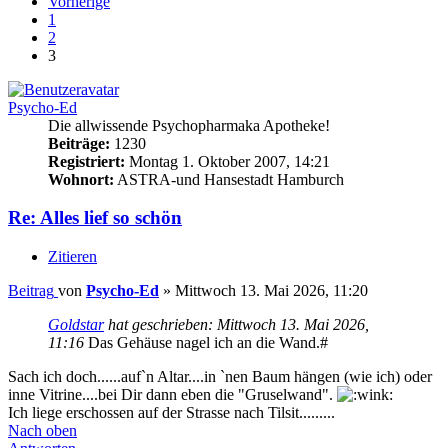
Vorherige
1
2
3
Psycho-Ed
Die allwissende Psychopharmaka Apotheke!
Beiträge:
1230
Registriert:
Montag 1. Oktober 2007, 14:21
Wohnort:
ASTRA-und Hansestadt Hamburch
Re: Alles lief so schön
Zitieren
Beitrag
von
Psycho-Ed
»
Mittwoch 13. Mai 2026, 11:20
Goldstar
hat geschrieben:
Mittwoch 13. Mai 2026,
11:16
Das Gehäuse nagel ich an die Wand.#
Sach ich doch......auf`n Altar....in `nen Baum hängen (wie ich) oder
inne Vitrine....bei Dir dann eben die "Gruselwand".
Ich liege erschossen auf der Strasse nach Tilsit.........
Nach oben