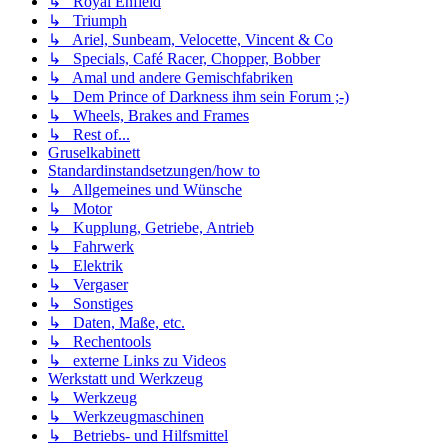
↳ Royal Enfield
↳ Triumph
↳ Ariel, Sunbeam, Velocette, Vincent & Co
↳ Specials, Café Racer, Chopper, Bobber
↳ Amal und andere Gemischfabriken
↳ Dem Prince of Darkness ihm sein Forum ;-)
↳ Wheels, Brakes and Frames
↳ Rest of...
Gruselkabinett
Standardinstandsetzungen/how to
↳ Allgemeines und Wünsche
↳ Motor
↳ Kupplung, Getriebe, Antrieb
↳ Fahrwerk
↳ Elektrik
↳ Vergaser
↳ Sonstiges
↳ Daten, Maße, etc.
↳ Rechentools
↳ externe Links zu Videos
Werkstatt und Werkzeug
↳ Werkzeug
↳ Werkzeugmaschinen
↳ Betriebs- und Hilfsmittel