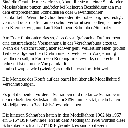
Sind die Gewinde nur verdreckt, könnt Ihr sie mit einer Stahl- oder
Messingbürste putzen und/oder bei kleineren Beschädigungen mit
dem entsprechenden Schneideisen oder Gewindebohrer
nachkurbeln. Wenn die Schrauben oder Stehbolzen arg beschädigt,
vermackt oder die Schrauben schon verformt sein sollten, schmeißt
den Krempel weg und kauft Euch neue Schrauben/Stehbolzen.
Am Ende funktioniert das so, dass das aufgebrachte Drehmoment
eine entsprechende Vorspannung in der Verschraubung erzeugt.
Wenn die Verschraubung aber schwer geht, verliert Ihr einen großen
Teil des aufgebrachten Drehmoments, welches in Vorspannung
resultieren soll, in Form von Reibung im Gewinde, entsprechend
reduziert ist dann die Vorspannkraft.
Und schwupps wird (wieder) es undicht, was Ihr nicht wollt.
Die Montage des Kopfs auf das barrel hat über alle Modelljahre 9
Verschraubungen.
Es gibt die beiden vorderen Schrauben und die kurze Schraube mit
dem reduzierten Sechskant, die im Stößeltunnel sitzt, die bei allen
Modelljahren ein 3/8“ BSF-Gewinde haben.
Die hinteren Schrauben hatten in den Modelljahren 1962 bis 1967
ein 5/16“ BSF-Gewinde, erst ab dem Modelljahr 1968 wurden diese
Schrauben auch auf 3/8“ BSF geändert, es sind ab diesem