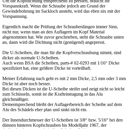
Um die Kopfdichtung entsprechend zu pressen, braucht Ihr
Vorspannkraft. Wenn die Schraube jedoch am Grund der
Gewindebohrung im Sackloch ansteht, wird das eben nix mit der
Vorspannung.
Eigentlich macht die Prüfung der Schraubenlängen immer Sinn,
nicht nur, wenn man an den Auflagern im Kopf Material
abgenommen hat. Wie zuvor geschrieben, steht die Schraube unten
an, dann wird die Dichtung nicht (genügend) angepresst.
Die U-Scheiben, die man für die Kopfverschraubung nimmt, sind
dicker als normale U-Scheiben.
Auch wenn BSA die Scheiben, parts-# 02-0293 mit 1/16“ Dicke
spezifiziert hat, eine größere Dicke ist vorteilhaft.
Meiner Erfahrung nach geht es mit 2 mm Dicke, 2,5 mm oder 3 mm
Dicke ist aber noch besser.
Bei diesen Dicken ist die U-Scheibe steifer und neigt nicht so leicht
zum Schüsseln, somit ist die Krafteintragung in das Alu
gleichmäßiger.
Dementsprechend bleibt der Auflagerbereich der Scheibe auf dem
Alu des Schädels eher plan und sinkt nicht ein.
Der Innendurchmesser der U-Scheiben ist 3/8“ bzw. 5/16“ bei den
dünnen hinteren Kopfschrauben bis Modelljahr 1967, der