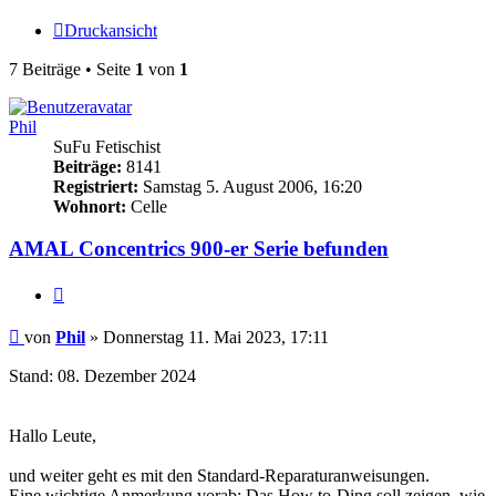
Druckansicht
7 Beiträge • Seite
1
von
1
Phil
SuFu Fetischist
Beiträge:
8141
Registriert:
Samstag 5. August 2006, 16:20
Wohnort:
Celle
AMAL Concentrics 900-er Serie befunden
Zitieren
Beitrag
von
Phil
»
Donnerstag 11. Mai 2023, 17:11
Stand: 08. Dezember 2024
Hallo Leute,
und weiter geht es mit den Standard-Reparaturanweisungen.
Eine wichtige Anmerkung vorab: Das How to-Ding soll zeigen, wie