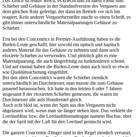
Das Zeuch ist relativ weich, es kriecht und zu allem Elend sind
Schieber und Gehäuse in der Standardversion des Vergasers aus
dem gleichen Rotz gefertigt, der dann im Betrieb vor sich hin
reagiert. Kein anderer Vergaserhersteller macht so einen Scheiß, es
gibt immer unterschiedliche Materialpaarungen Gehäuse zu
Schieber.
Erst bei den Concentrics in Premier-Ausführung haben es die
Burlen-Leute geschafft, hier sowohl ein optisch und haptisch
anderes Material für das Gehäuse zu nehmen und dann noch
eloxierte Schieber zu verwenden. Und plötzlich gibt es eine
Materialpaarung, die auch längerfristig zu funktionieren scheint.
Und auf einmal haben die Burlen-Leute dann auch noch so etwas
wie Qualitätssicherung eingeführt.
Bei den alten Concentrics waren die Schieber ziemlich
unterschiedlich im Durchmesser, man musste die zum Gehäuse
passend heraussuchen. Ich hatte in den letzten 6 oder 7 Jahren
insgesamt 8 der eloxierten Schieber gemessen, die waren im
Durchmesser alle aufs Hundertstel gleich.
Auch echt blöd ist, wenn der Sprit aus den Vergasern nicht
abgelassen wird, wenn man sie länger stehen lässt. Das verklebt die
Leerlaufdüse bzw. die Leerlaufdüsenattrappe namens Buchse, über
die der Sprit mit der Luft für den Leerlauf gemischt wird.
Die ganzen Concentric-Dinger sind in der Regel ziemlich verranzt,