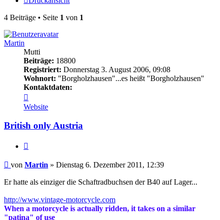
Druckansicht
4 Beiträge • Seite
1
von
1
Martin
Mutti
Beiträge:
18800
Registriert:
Donnerstag 3. August 2006, 09:08
Wohnort:
"Borgholzhausen"...es heißt "Borgholzhausen"
Kontaktdaten:
Kontaktdaten
von
Website
Martin
British only Austria
Zitieren
Beitrag
von
Martin
»
Dienstag 6. Dezember 2011, 12:39
Er hatte als einziger die Schaftradbuchsen der B40 auf Lager...
http://www.vintage-motorcycle.com
When a motorcycle is actually ridden, it takes on a similar
"patina" of use