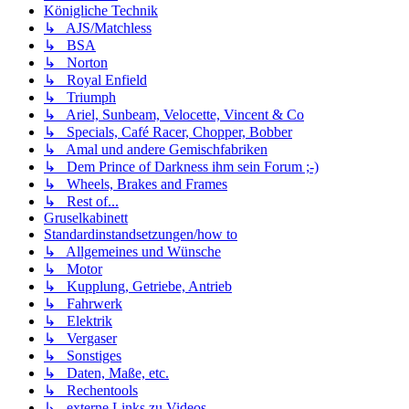
Königliche Technik
↳ AJS/Matchless
↳ BSA
↳ Norton
↳ Royal Enfield
↳ Triumph
↳ Ariel, Sunbeam, Velocette, Vincent & Co
↳ Specials, Café Racer, Chopper, Bobber
↳ Amal und andere Gemischfabriken
↳ Dem Prince of Darkness ihm sein Forum ;-)
↳ Wheels, Brakes and Frames
↳ Rest of...
Gruselkabinett
Standardinstandsetzungen/how to
↳ Allgemeines und Wünsche
↳ Motor
↳ Kupplung, Getriebe, Antrieb
↳ Fahrwerk
↳ Elektrik
↳ Vergaser
↳ Sonstiges
↳ Daten, Maße, etc.
↳ Rechentools
↳ externe Links zu Videos