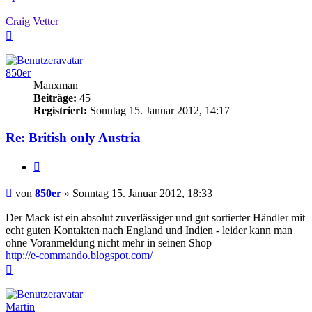
Craig Vetter
Nach
oben
850er
Manxman
Beiträge:
45
Registriert:
Sonntag 15. Januar 2012, 14:17
Re: British only Austria
Zitieren
Beitrag
von
850er
»
Sonntag 15. Januar 2012, 18:33
Der Mack ist ein absolut zuverlässiger und gut sortierter Händler mit
echt guten Kontakten nach England und Indien - leider kann man
ohne Voranmeldung nicht mehr in seinen Shop
http://e-commando.blogspot.com/
Nach
oben
Martin