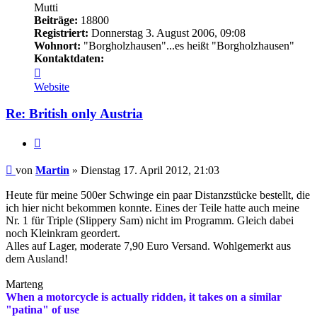
Mutti
Beiträge:
18800
Registriert:
Donnerstag 3. August 2006, 09:08
Wohnort:
"Borgholzhausen"...es heißt "Borgholzhausen"
Kontaktdaten:
Kontaktdaten
von
Website
Martin
Re: British only Austria
Zitieren
Beitrag
von
Martin
»
Dienstag 17. April 2012, 21:03
Heute für meine 500er Schwinge ein paar Distanzstücke bestellt, die
ich hier nicht bekommen konnte. Eines der Teile hatte auch meine
Nr. 1 für Triple (Slippery Sam) nicht im Programm. Gleich dabei
noch Kleinkram geordert.
Alles auf Lager, moderate 7,90 Euro Versand. Wohlgemerkt aus
dem Ausland!
Marteng
When a motorcycle is actually ridden, it takes on a similar
"patina" of use