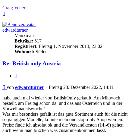
Craig Vetter
Nach
oben
edwardturner
Manxman
Beiträge:
517
Registriert:
Freitag 1. November 2013, 23:02
Wohnort:
Süden
Re: British only Austria
Zitieren
Beitrag
von
edwardturner
»
Freitag 23. Dezember 2022, 14:11
habe auch mal wieder von BritishOnly gekauft. Am Mittwoch
bestellt, am Freitag schon da; und das aus Österreich und in der
Vorweihnachtswoche!
Was mir besonders gefällt ist das gute Sortiment auch für die nicht
so gängigen Modelle; könnte mein one-stop-only Shop werden.
Preise finde ich absolut ok und die Versandkosten (14,-€) gehen
auch wenn man bißchen was zusammenkommen lässt.