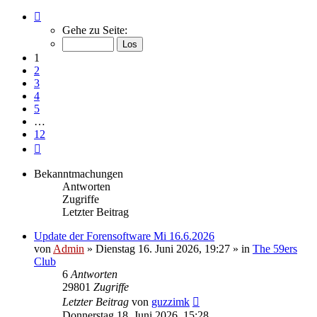
Seite
1
Gehe zu Seite:
von
12
1
2
3
4
5
…
12
Nächste
Bekanntmachungen
Antworten
Zugriffe
Letzter Beitrag
Update der Forensoftware Mi 16.6.2026
von
Admin
»
Dienstag 16. Juni 2026, 19:27
» in
The 59ers
Club
6
Antworten
29801
Zugriffe
Letzter Beitrag
von
guzzimk
Donnerstag 18. Juni 2026, 15:28