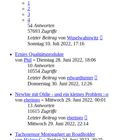
1
2
3
4
54
Antworten
57693
Zugriffe
Letzter Beitrag
von
Wuselwahnwitz
Sonntag 10. Juli 2022, 17:16
Ernies Qualitätsprodukte
von
Phil
»
Dienstag 28. Juni 2022, 18:06
10
Antworten
10554
Zugriffe
Letzter Beitrag
von
edwardturner
Donnerstag 30. Juni 2022, 12:26
Newbie mit Oldie - und ein kleines Problem :-o
von
elgringo
»
Mittwoch 29. Juni 2022, 00:01
13
Antworten
11615
Zugriffe
Letzter Beitrag
von
elgringo
Mittwoch 29. Juni 2022, 22:14
Tachosensor Motogadget an Roadholder
von
Holger C
»
Freitag 24. Juni 2022, 20:25