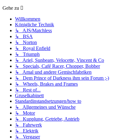
Gehe zu
Willkommen
Königliche Technik
↳ AJS/Matchless
↳ BSA
↳ Norton
↳ Royal Enfield
↳ Triumph
↳ Ariel, Sunbeam, Velocette, Vincent & Co
↳ Specials, Café Racer, Chopper, Bobber
↳ Amal und andere Gemischfabriken
↳ Dem Prince of Darkness ihm sein Forum ;-)
↳ Wheels, Brakes and Frames
↳ Rest of...
Gruselkabinett
Standardinstandsetzungen/how to
↳ Allgemeines und Wünsche
↳ Motor
↳ Kupplung, Getriebe, Antrieb
↳ Fahrwerk
↳ Elektrik
↳ Vergaser