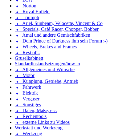
↳ Norton
↳ Royal Enfield
↳ Triumph
↳ Ariel, Sunbeam, Velocette, Vincent & Co
↳ Specials, Café Racer, Chopper, Bobber
↳ Amal und andere Gemischfabriken
↳ Dem Prince of Darkness ihm sein Forum ;-)
↳ Wheels, Brakes and Frames
↳ Rest of...
Gruselkabinett
Standardinstandsetzungen/how to
↳ Allgemeines und Wünsche
↳ Motor
↳ Kupplung, Getriebe, Antrieb
↳ Fahrwerk
↳ Elektrik
↳ Vergaser
↳ Sonstiges
↳ Daten, Maße, etc.
↳ Rechentools
↳ externe Links zu Videos
Werkstatt und Werkzeug
↳ Werkzeug