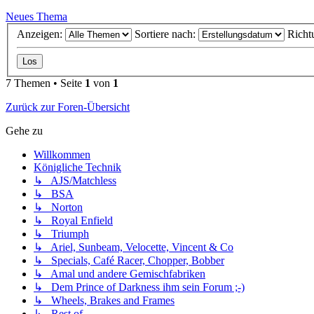
Neues Thema
Anzeigen:
Sortiere nach:
Richt
7 Themen • Seite
1
von
1
Zurück zur Foren-Übersicht
Gehe zu
Willkommen
Königliche Technik
↳ AJS/Matchless
↳ BSA
↳ Norton
↳ Royal Enfield
↳ Triumph
↳ Ariel, Sunbeam, Velocette, Vincent & Co
↳ Specials, Café Racer, Chopper, Bobber
↳ Amal und andere Gemischfabriken
↳ Dem Prince of Darkness ihm sein Forum ;-)
↳ Wheels, Brakes and Frames
↳ Rest of...