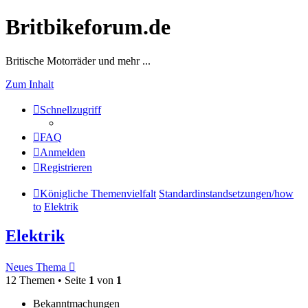
Britbikeforum.de
Britische Motorräder und mehr ...
Zum Inhalt
Schnellzugriff
FAQ
Anmelden
Registrieren
Königliche Themenvielfalt
Standardinstandsetzungen/how
to
Elektrik
Elektrik
Neues Thema
12 Themen • Seite
1
von
1
Bekanntmachungen