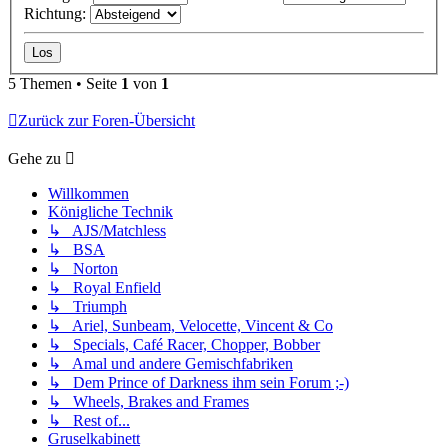
Richtung:
5 Themen • Seite
1
von
1
Zurück zur Foren-Übersicht
Gehe zu
Willkommen
Königliche Technik
↳ AJS/Matchless
↳ BSA
↳ Norton
↳ Royal Enfield
↳ Triumph
↳ Ariel, Sunbeam, Velocette, Vincent & Co
↳ Specials, Café Racer, Chopper, Bobber
↳ Amal und andere Gemischfabriken
↳ Dem Prince of Darkness ihm sein Forum ;-)
↳ Wheels, Brakes and Frames
↳ Rest of...
Gruselkabinett