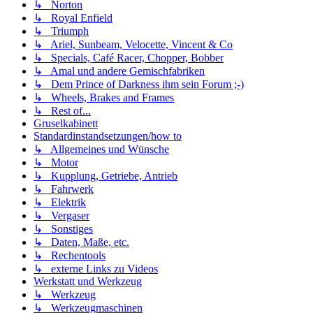
↳ Norton
↳ Royal Enfield
↳ Triumph
↳ Ariel, Sunbeam, Velocette, Vincent & Co
↳ Specials, Café Racer, Chopper, Bobber
↳ Amal und andere Gemischfabriken
↳ Dem Prince of Darkness ihm sein Forum ;-)
↳ Wheels, Brakes and Frames
↳ Rest of...
Gruselkabinett
Standardinstandsetzungen/how to
↳ Allgemeines und Wünsche
↳ Motor
↳ Kupplung, Getriebe, Antrieb
↳ Fahrwerk
↳ Elektrik
↳ Vergaser
↳ Sonstiges
↳ Daten, Maße, etc.
↳ Rechentools
↳ externe Links zu Videos
Werkstatt und Werkzeug
↳ Werkzeug
↳ Werkzeugmaschinen