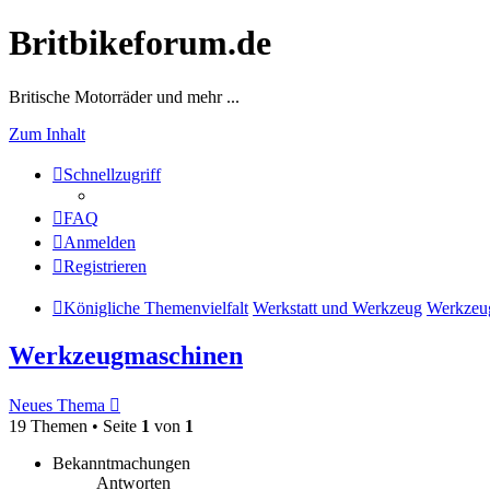
Britbikeforum.de
Britische Motorräder und mehr ...
Zum Inhalt
Schnellzugriff
FAQ
Anmelden
Registrieren
Königliche Themenvielfalt
Werkstatt und Werkzeug
Werkzeu
Werkzeugmaschinen
Neues Thema
19 Themen • Seite
1
von
1
Bekanntmachungen
Antworten