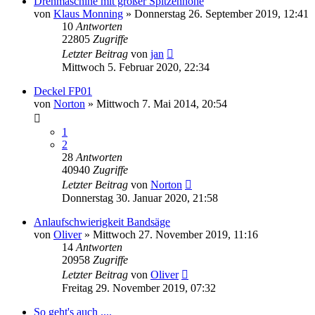
Drehmaschine mit großer Spitzenhöhe
von
Klaus Monning
»
Donnerstag 26. September 2019, 12:41
10
Antworten
22805
Zugriffe
Letzter Beitrag
von
jan
Mittwoch 5. Februar 2020, 22:34
Deckel FP01
von
Norton
»
Mittwoch 7. Mai 2014, 20:54
1
2
28
Antworten
40940
Zugriffe
Letzter Beitrag
von
Norton
Donnerstag 30. Januar 2020, 21:58
Anlaufschwierigkeit Bandsäge
von
Oliver
»
Mittwoch 27. November 2019, 11:16
14
Antworten
20958
Zugriffe
Letzter Beitrag
von
Oliver
Freitag 29. November 2019, 07:32
So geht's auch ....