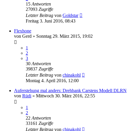
15
Antworten
27093
Zugriffe
Letzter Beitrag
von
Goldstar
Freitag 3. Juni 2016, 08:43
Flexhone
von
Gerd
»
Sonntag 29. März 2015, 19:02
1
2
3
30
Antworten
39837
Zugriffe
Letzter Beitrag
von
chinakohl
Montag 4. April 2016, 12:00
Auferstehung mal anders: Drehbank Carstens Modell DLRN
von
Rüdi
»
Mittwoch 30. März 2016, 22:55
1
2
22
Antworten
33161
Zugriffe
Letzter Beitrag
von
chinakohl