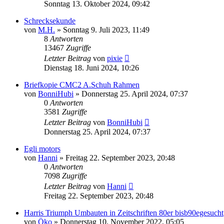
Sonntag 13. Oktober 2024, 09:42
Schrecksekunde
von
M.H.
»
Sonntag 9. Juli 2023, 11:49
8
Antworten
13467
Zugriffe
Letzter Beitrag
von
pixie
Dienstag 18. Juni 2024, 10:26
Briefkopie CMC2 A.Schuh Rahmen
von
BonniHubi
»
Donnerstag 25. April 2024, 07:37
0
Antworten
3581
Zugriffe
Letzter Beitrag
von
BonniHubi
Donnerstag 25. April 2024, 07:37
Egli motors
von
Hanni
»
Freitag 22. September 2023, 20:48
0
Antworten
7098
Zugriffe
Letzter Beitrag
von
Hanni
Freitag 22. September 2023, 20:48
Harris Triumph Umbauten in Zeitschriften 80er bisb90egesucht
von
Öko
»
Donnerstag 10. November 2022, 05:05