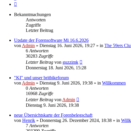
Nächste
Bekanntmachungen
Antworten
Zugriffe
Letzter Beitrag
Update der Forensoftware Mi 16.6.2026
von
Admin
»
Dienstag 16. Juni 2026, 19:27
» in
The 59ers Clu
6
Antworten
30283
Zugriffe
Letzter Beitrag
von
guzzimk
Donnerstag 18. Juni 2026, 15:28
"KI" und unser britbikeforum
von
Admin
»
Dienstag 9. Juni 2026, 19:38
» in
Willkommen
0
Antworten
16968
Zugriffe
Letzter Beitrag
von
Admin
Dienstag 9. Juni 2026, 19:38
neue Übersichtskarte der Forenbelegschaft
von
Henrik
»
Donnerstag 26. Dezember 2024, 18:38
» in
Will
7
Antworten
203299
Zugriffe