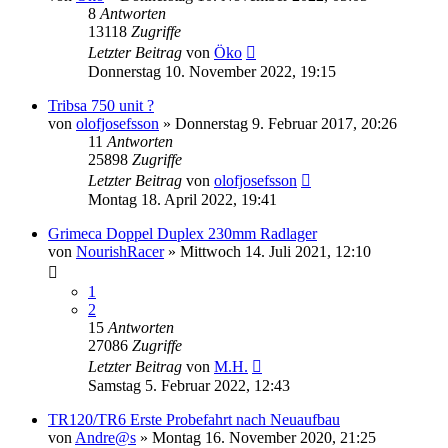
8
Antworten
13118
Zugriffe
Letzter Beitrag
von
Öko
Donnerstag 10. November 2022, 19:15
Tribsa 750 unit ?
von
olofjosefsson
»
Donnerstag 9. Februar 2017, 20:26
11
Antworten
25898
Zugriffe
Letzter Beitrag
von
olofjosefsson
Montag 18. April 2022, 19:41
Grimeca Doppel Duplex 230mm Radlager
von
NourishRacer
»
Mittwoch 14. Juli 2021, 12:10
1
2
15
Antworten
27086
Zugriffe
Letzter Beitrag
von
M.H.
Samstag 5. Februar 2022, 12:43
TR120/TR6 Erste Probefahrt nach Neuaufbau
von
Andre@s
»
Montag 16. November 2020, 21:25