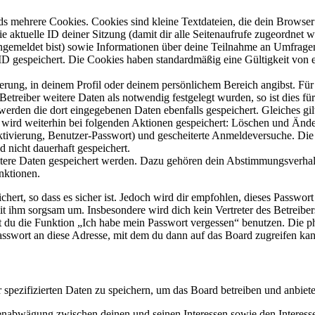
s mehrere Cookies. Cookies sind kleine Textdateien, die dein Browser 
ie aktuelle ID deiner Sitzung (damit dir alle Seitenaufrufe zugeordnet
angemeldet bist) sowie Informationen über deine Teilnahme an Umfragen
ID gespeichert. Die Cookies haben standardmäßig eine Gültigkeit von e
ierung, in deinem Profil oder deinem persönlichem Bereich angibst. Für
reiber weitere Daten als notwendig festgelegt wurden, so ist dies für 
 werden die dort eingegebenen Daten ebenfalls gespeichert. Gleiches gi
e wird weiterhin bei folgenden Aktionen gespeichert: Löschen und Änd
ktivierung, Benutzer-Passwort) und gescheiterte Anmeldeversuche. D
d nicht dauerhaft gespeichert.
eitere Daten gespeichert werden. Dazu gehören dein Abstimmungsverhal
nktionen.
ert, so dass es sicher ist. Jedoch wird dir empfohlen, dieses Passwor
it ihm sorgsam um. Insbesondere wird dich kein Vertreter des Betreibe
nst du die Funktion „Ich habe mein Passwort vergessen“ benutzen. Di
asswort an diese Adresse, mit dem du dann auf das Board zugreifen kan
r spezifizierten Daten zu speichern, um das Board betreiben und anbiet
ssenabwägung zwischen deinen und seinen Interessen sowie den Interes