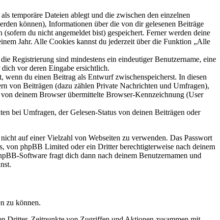
als temporäre Dateien ablegt und die zwischen den einzelnen
 werden können), Informationen über die von dir gelesenen Beiträge
 (sofern du nicht angemeldet bist) gespeichert. Ferner werden deine
inem Jahr. Alle Cookies kannst du jederzeit über die Funktion „Alle
 die Registrierung sind mindestens ein eindeutiger Benutzername, eine
dich vor deren Eingabe ersichtlich.
lt, wenn du einen Beitrag als Entwurf zwischenspeicherst. In diesen
ern von Beiträgen (dazu zählen Private Nachrichten und Umfragen),
ie von deinem Browser übermittelte Browser-Kennzeichnung (User
ten bei Umfragen, der Gelesen-Status von deinen Beiträgen oder
t nicht auf einer Vielzahl von Webseiten zu verwenden. Das Passwort
rs, von phpBB Limited oder ein Dritter berechtigterweise nach deinem
e phpBB-Software fragt dich dann nach deinem Benutzernamen und
nst.
en zu können.
sen Dritter, Zeitpunkte von Zugriffen und Aktionen zusammen mit