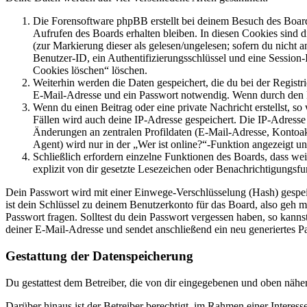
Die Forensoftware phpBB erstellt bei deinem Besuch des Board
Aufrufen des Boards erhalten bleiben. In diesen Cookies sind d
(zur Markierung dieser als gelesen/ungelesen; sofern du nicht 
Benutzer-ID, ein Authentifizierungsschlüssel und eine Session-
Cookies löschen“ löschen.
Weiterhin werden die Daten gespeichert, die du bei der Registr
E-Mail-Adresse und ein Passwort notwendig. Wenn durch den Bet
Wenn du einen Beitrag oder eine private Nachricht erstellst, so
Fällen wird auch deine IP-Adresse gespeichert. Die IP-Adress
Änderungen an zentralen Profildaten (E-Mail-Adresse, Kontoa
Agent) wird nur in der „Wer ist online?“-Funktion angezeigt un
Schließlich erfordern einzelne Funktionen des Boards, dass w
explizit von dir gesetzte Lesezeichen oder Benachrichtigungsfu
Dein Passwort wird mit einer Einwege-Verschlüsselung (Hash) gespeich
ist dein Schlüssel zu deinem Benutzerkonto für das Board, also geh m
Passwort fragen. Solltest du dein Passwort vergessen haben, so kan
deiner E-Mail-Adresse und sendet anschließend ein neu generiertes P
Gestattung der Datenspeicherung
Du gestattest dem Betreiber, die von dir eingegebenen und oben nähe
Darüber hinaus ist der Betreiber berechtigt, im Rahmen einer Intere