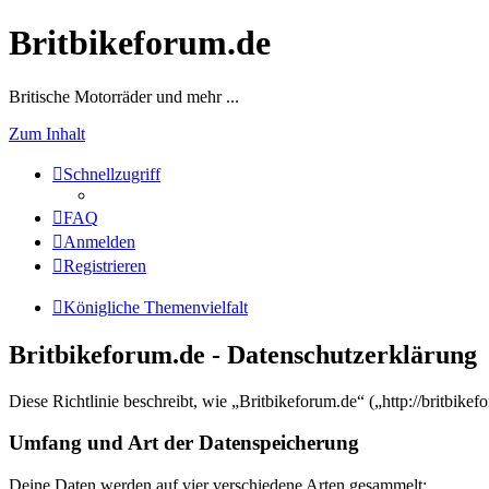
Britbikeforum.de
Britische Motorräder und mehr ...
Zum Inhalt
Schnellzugriff
FAQ
Anmelden
Registrieren
Königliche Themenvielfalt
Britbikeforum.de - Datenschutzerklärung
Diese Richtlinie beschreibt, wie „Britbikeforum.de“ („http://britbi
Umfang und Art der Datenspeicherung
Deine Daten werden auf vier verschiedene Arten gesammelt: