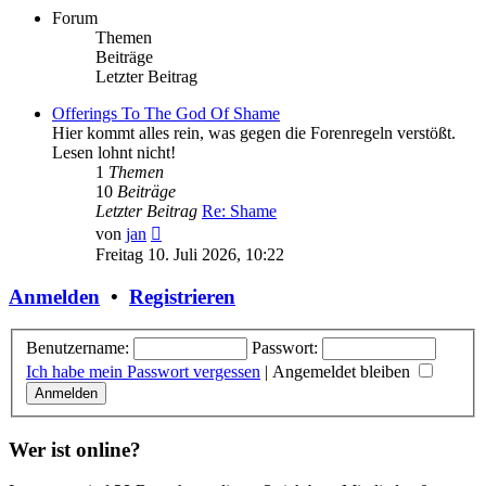
Forum
Themen
Beiträge
Letzter Beitrag
Offerings To The God Of Shame
Hier kommt alles rein, was gegen die Forenregeln verstößt.
Lesen lohnt nicht!
1
Themen
10
Beiträge
Letzter Beitrag
Re: Shame
Neuester
von
jan
Beitrag
Freitag 10. Juli 2026, 10:22
Anmelden
•
Registrieren
Benutzername:
Passwort:
Ich habe mein Passwort vergessen
|
Angemeldet bleiben
Wer ist online?