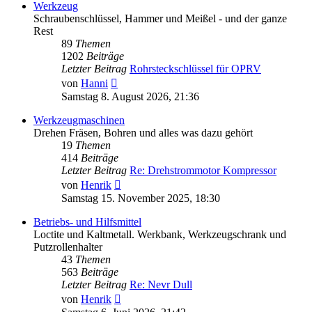
Werkzeug
Schraubenschlüssel, Hammer und Meißel - und der ganze
Rest
89
Themen
1202
Beiträge
Letzter Beitrag
Rohrsteckschlüssel für OPRV
Neuester
von
Hanni
Beitrag
Samstag 8. August 2026, 21:36
Werkzeugmaschinen
Drehen Fräsen, Bohren und alles was dazu gehört
19
Themen
414
Beiträge
Letzter Beitrag
Re: Drehstrommotor Kompressor
Neuester
von
Henrik
Beitrag
Samstag 15. November 2025, 18:30
Betriebs- und Hilfsmittel
Loctite und Kaltmetall. Werkbank, Werkzeugschrank und
Putzrollenhalter
43
Themen
563
Beiträge
Letzter Beitrag
Re: Nevr Dull
Neuester
von
Henrik
Beitrag