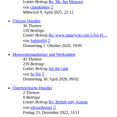
Letzter Beitrag
Re: Mr. Jim Motoren
Neuester
von
classikbikes
Beitrag
Mittwoch 9. April 2025, 22:12
Übersee Händler
36
Themen
150
Beiträge
Letzter Beitrag
Re: www.mapcycle.com USA Fl…
Neuester
von
Spiritof64
Beitrag
Donnerstag 1. Oktober 2020, 19:09
Motoreninstandsetzer und Werkstätten
45
Themen
239
Beiträge
Letzter Beitrag
Joe the carb
Neuester
von
Se Nü
Beitrag
Donnerstag 30. April 2026, 09:02
Österreichische Händler
2
Themen
8
Beiträge
Letzter Beitrag
Re: British only Austria
Neuester
von
edwardturner
Beitrag
Freitag 23. Dezember 2022, 14:11