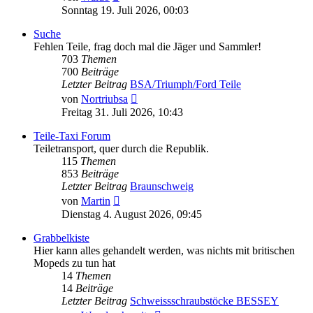
Beitrag
Sonntag 19. Juli 2026, 00:03
Suche
Fehlen Teile, frag doch mal die Jäger und Sammler!
703
Themen
700
Beiträge
Letzter Beitrag
BSA/Triumph/Ford Teile
Neuester
von
Nortriubsa
Beitrag
Freitag 31. Juli 2026, 10:43
Teile-Taxi Forum
Teiletransport, quer durch die Republik.
115
Themen
853
Beiträge
Letzter Beitrag
Braunschweig
Neuester
von
Martin
Beitrag
Dienstag 4. August 2026, 09:45
Grabbelkiste
Hier kann alles gehandelt werden, was nichts mit britischen
Mopeds zu tun hat
14
Themen
14
Beiträge
Letzter Beitrag
Schweissschraubstöcke BESSEY
Neuester