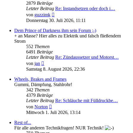
2879
Beiträge
Letzter Beitrag
Re: Instandsetzen oder doch i…
Neuester
von
guzzimk
Beitrag
Donnerstag 30. Juli 2026, 11:11
Dem Prince of Darkness ihm sein Forum ;-)
+ an Masse? Hier alles zu Elektrik und falsch fließendem
Strom
552
Themen
6491
Beiträge
Letzter Beitrag
Re: Zündaussetzer und Motorst…
Neuester
von
jan
Beitrag
Samstag 8. August 2026, 22:36
Wheels, Brakes and Frames
Gummi, Dämpfung, Stahlrohr!
342
Themen
4379
Beiträge
Letzter Beitrag
Re: Schläuche mit Fülldruckbe…
Neuester
von
Norton
Beitrag
Mittwoch 1. Juli 2026, 13:14
Rest of...
Für alle anderen Technikfragen! NUR Technik!