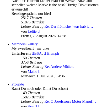
Nach der Tour ein kleiner Plausch! Wessen Bike läuft
schneller, welche Marke is the best? Hitzige Diskussionen
erwünscht!
Benzingespräche nur hier!
2517
Themen
51875
Beiträge
Letzter Beitrag
Re: Der fröhliche "was hab ic…
Neuester
von
Leftie
Beitrag
Freitag 7. August 2026, 14:58
Members Gallery
My sweetheart - my bike
Unterforen:
BSA
,
Triumph
150
Themen
3758
Beiträge
Letzter Beitrag
Re: Andere Mütter..
Neuester
von
Mateo
Beitrag
Mittwoch 1. Juli 2026, 14:36
Projekte
Baust Du noch oder fährst Du schon?
149
Themen
15828
Beiträge
Letzter Beitrag
Re: O.Josefsson's Motor Manuf…
Neuester
von
Sven1