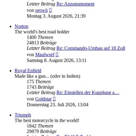
Letzter Beitrag
Re: Anzugsmoment
Neuester
von
urowü
Beitrag
Montag 3. August 2026, 21:39
Norton
The world's best road holder
1400
Themen
24813
Beiträge
Letzter Beitrag
Re: Commando-Umbau auf 18 Zoll
Neuester
von
Maulwurf
Beitrag
Samstag 8. August 2026, 13:11
Royal Enfield
Made like a gun... (oder in Indien)
175
Themen
1743
Beiträge
Letzter Beitrag
Re: Einstellen der Kupplung a…
Neuester
von
Goldstar
Beitrag
Donnerstag 23. Juli 2026, 13:04
Triumph
The best motorcycle in the world!
1842
Themen
29879
Beiträge