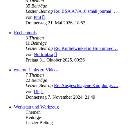
8
Themen
35
Beiträge
Letzter Beitrag
Re: BSA A7/A10 small journal …
Neuester
von
Phil
Beitrag
Donnerstag 21. Mai 2026, 18:52
Rechentools
3
Themen
11
Beiträge
Letzter Beitrag
Re: Kurbelwinkel in Hub umrec…
Neuester
von
Nortriubsa
Beitrag
Freitag 31. Oktober 2025, 09:36
externe Links zu Videos
7
Themen
22
Beiträge
Letzter Beitrag
Re: Ausgeschlagene Kupplungs …
Neuester
von
Uli
Beitrag
Donnerstag 7. November 2024, 21:49
Werkstatt und Werkzeug
Themen
Beiträge
Letzter Beitrag