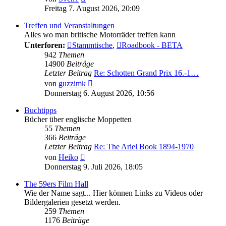
Beitrag
Freitag 7. August 2026, 20:09
Treffen und Veranstaltungen
Alles wo man britische Motorräder treffen kann
Unterforen:
Stammtische
,
Roadbook - BETA
942
Themen
14900
Beiträge
Letzter Beitrag
Re: Schotten Grand Prix 16.-1…
Neuester
von
guzzimk
Beitrag
Donnerstag 6. August 2026, 10:56
Buchtipps
Bücher über englische Moppetten
55
Themen
366
Beiträge
Letzter Beitrag
Re: The Ariel Book 1894-1970
Neuester
von
Heiko
Beitrag
Donnerstag 9. Juli 2026, 18:05
The 59ers Film Hall
Wie der Name sagt... Hier können Links zu Videos oder
Bildergalerien gesetzt werden.
259
Themen
1176
Beiträge