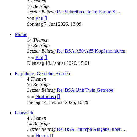
3
Themen
76
Beiträge
Letzter Beitrag
Re: Schreibrechte im Forum St…
Neuester
von
Phil
Beitrag
Sonntag 7. Juni 2026, 13:09
Motor
14
Themen
70
Beiträge
Letzter Beitrag
Re: BSA A50/A65 Kopf montieren
Neuester
von
Phil
Beitrag
Dienstag 13. Januar 2026, 15:01
Kupplung, Getriebe, Antrieb
4
Themen
56
Beiträge
Letzter Beitrag
Re: BSA Unit Twin Getriebe
Neuester
von
Nortriubsa
Beitrag
Freitag 14. Februar 2025, 16:29
Fahrwerk
4
Themen
14
Beiträge
Letzter Beitrag
Re: BSA Triumph Alugabel über…
Neuester
von
Henrik