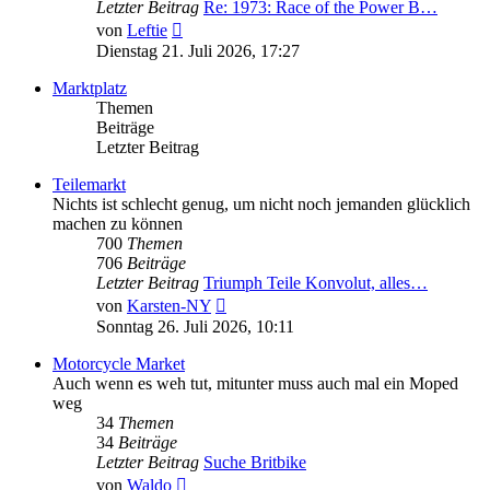
Letzter Beitrag
Re: 1973: Race of the Power B…
Neuester
von
Leftie
Beitrag
Dienstag 21. Juli 2026, 17:27
Marktplatz
Themen
Beiträge
Letzter Beitrag
Teilemarkt
Nichts ist schlecht genug, um nicht noch jemanden glücklich
machen zu können
700
Themen
706
Beiträge
Letzter Beitrag
Triumph Teile Konvolut, alles…
Neuester
von
Karsten-NY
Beitrag
Sonntag 26. Juli 2026, 10:11
Motorcycle Market
Auch wenn es weh tut, mitunter muss auch mal ein Moped
weg
34
Themen
34
Beiträge
Letzter Beitrag
Suche Britbike
Neuester
von
Waldo