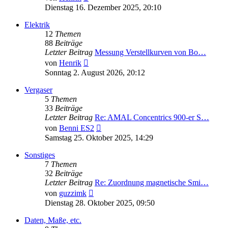
Beitrag
Dienstag 16. Dezember 2025, 20:10
Elektrik
12
Themen
88
Beiträge
Letzter Beitrag
Messung Verstellkurven von Bo…
Neuester
von
Henrik
Beitrag
Sonntag 2. August 2026, 20:12
Vergaser
5
Themen
33
Beiträge
Letzter Beitrag
Re: AMAL Concentrics 900-er S…
Neuester
von
Benni ES2
Beitrag
Samstag 25. Oktober 2025, 14:29
Sonstiges
7
Themen
32
Beiträge
Letzter Beitrag
Re: Zuordnung magnetische Smi…
Neuester
von
guzzimk
Beitrag
Dienstag 28. Oktober 2025, 09:50
Daten, Maße, etc.