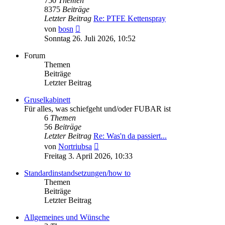
750
Themen
8375
Beiträge
Letzter Beitrag
Re: PTFE Kettenspray
Neuester
von
bosn
Beitrag
Sonntag 26. Juli 2026, 10:52
Forum
Themen
Beiträge
Letzter Beitrag
Gruselkabinett
Für alles, was schiefgeht und/oder FUBAR ist
6
Themen
56
Beiträge
Letzter Beitrag
Re: Was'n da passiert...
Neuester
von
Nortriubsa
Beitrag
Freitag 3. April 2026, 10:33
Standardinstandsetzungen/how to
Themen
Beiträge
Letzter Beitrag
Allgemeines und Wünsche