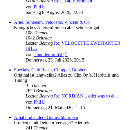
Letzter Beitrag
Re: T140 E Problem
Neuester
von
Phil
Beitrag
Samstag 8. August 2026, 22:34
Ariel, Sunbeam, Velocette, Vincent & Co
Königliches Alteisen! Selten aber sehr sehr gut!
108
Themen
1042
Beiträge
Letzter Beitrag
Re: VELOCETTE ZWEITAKTER
191…
Neuester
von
Thunderbird650
Beitrag
Donnerstag 23. Juli 2026, 20:15
Specials, Café Racer, Chopper, Bobber
Original ist langweilig? Alles zu Clip On´s, Hardtails und
Tuning
91
Themen
2629
Beiträge
Letzter Beitrag
Re: NORDIAN .. oder was so al…
Neuester
von
Phil
Beitrag
Donnerstag 21. Mai 2026, 11:15
Amal und andere Gemischfabriken
Probleme mit Deinem Versager? Hier rein...
241
Themen