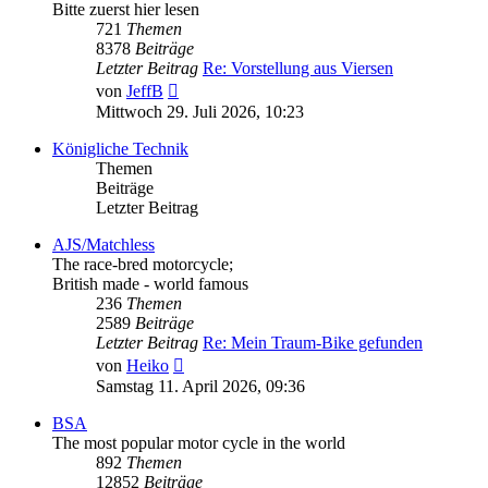
Bitte zuerst hier lesen
721
Themen
8378
Beiträge
Letzter Beitrag
Re: Vorstellung aus Viersen
Neuester
von
JeffB
Beitrag
Mittwoch 29. Juli 2026, 10:23
Königliche Technik
Themen
Beiträge
Letzter Beitrag
AJS/Matchless
The race-bred motorcycle;
British made - world famous
236
Themen
2589
Beiträge
Letzter Beitrag
Re: Mein Traum-Bike gefunden
Neuester
von
Heiko
Beitrag
Samstag 11. April 2026, 09:36
BSA
The most popular motor cycle in the world
892
Themen
12852
Beiträge