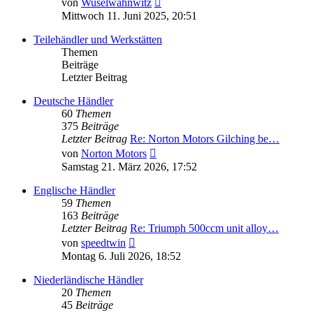
von
Wuselwahnwitz
Beitrag
Mittwoch 11. Juni 2025, 20:51
Teilehändler und Werkstätten
Themen
Beiträge
Letzter Beitrag
Deutsche Händler
60
Themen
375
Beiträge
Letzter Beitrag
Re: Norton Motors Gilching be…
Neuester
von
Norton Motors
Beitrag
Samstag 21. März 2026, 17:52
Englische Händler
59
Themen
163
Beiträge
Letzter Beitrag
Re: Triumph 500ccm unit alloy…
Neuester
von
speedtwin
Beitrag
Montag 6. Juli 2026, 18:52
Niederländische Händler
20
Themen
45
Beiträge