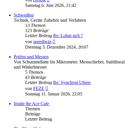
Beitrag
Samstag 6. Juni 2026, 21:42
Schweißen
Technik, Geräte Zubehör und Verfahren
13
Themen
123
Beiträge
Letzter Beitrag
Re: Lohnt sich ?
Neuester
von
speedtwin
Beitrag
Dienstag 3. Dezember 2024, 20:07
Prüfen und Messen
Von Schummellatte bis Mikrometer. Messschieber, Stahllineal
und Winkelmesser
5
Themen
43
Beiträge
Letzter Beitrag
Re: Synchron Uhren
Neuester
von
FEZE
Beitrag
Sonntag 11. Januar 2026, 22:05
Inside the Ace Cafe
Themen
Beiträge
Letzter Beitrag