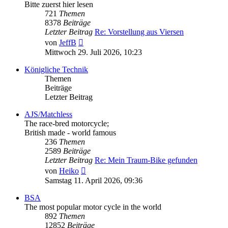
Bitte zuerst hier lesen
721
Themen
8378
Beiträge
Letzter Beitrag
Re: Vorstellung aus Viersen
Neuester
von
JeffB
Beitrag
Mittwoch 29. Juli 2026, 10:23
Königliche Technik
Themen
Beiträge
Letzter Beitrag
AJS/Matchless
The race-bred motorcycle;
British made - world famous
236
Themen
2589
Beiträge
Letzter Beitrag
Re: Mein Traum-Bike gefunden
Neuester
von
Heiko
Beitrag
Samstag 11. April 2026, 09:36
BSA
The most popular motor cycle in the world
892
Themen
12852
Beiträge