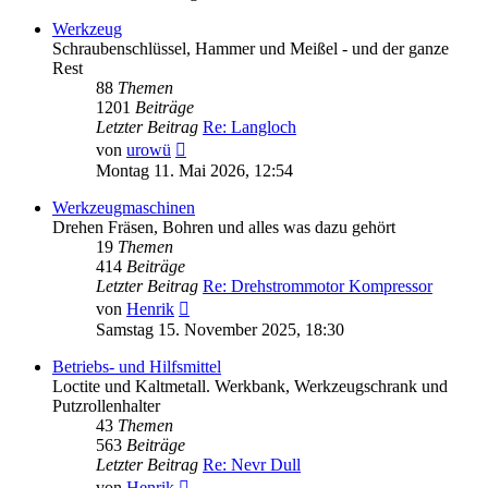
Werkzeug
Schraubenschlüssel, Hammer und Meißel - und der ganze
Rest
88
Themen
1201
Beiträge
Letzter Beitrag
Re: Langloch
Neuester
von
urowü
Beitrag
Montag 11. Mai 2026, 12:54
Werkzeugmaschinen
Drehen Fräsen, Bohren und alles was dazu gehört
19
Themen
414
Beiträge
Letzter Beitrag
Re: Drehstrommotor Kompressor
Neuester
von
Henrik
Beitrag
Samstag 15. November 2025, 18:30
Betriebs- und Hilfsmittel
Loctite und Kaltmetall. Werkbank, Werkzeugschrank und
Putzrollenhalter
43
Themen
563
Beiträge
Letzter Beitrag
Re: Nevr Dull
Neuester
von
Henrik