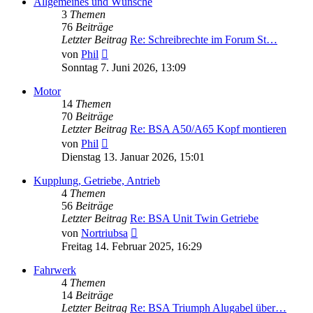
Allgemeines und Wünsche
3
Themen
76
Beiträge
Letzter Beitrag
Re: Schreibrechte im Forum St…
Neuester
von
Phil
Beitrag
Sonntag 7. Juni 2026, 13:09
Motor
14
Themen
70
Beiträge
Letzter Beitrag
Re: BSA A50/A65 Kopf montieren
Neuester
von
Phil
Beitrag
Dienstag 13. Januar 2026, 15:01
Kupplung, Getriebe, Antrieb
4
Themen
56
Beiträge
Letzter Beitrag
Re: BSA Unit Twin Getriebe
Neuester
von
Nortriubsa
Beitrag
Freitag 14. Februar 2025, 16:29
Fahrwerk
4
Themen
14
Beiträge
Letzter Beitrag
Re: BSA Triumph Alugabel über…