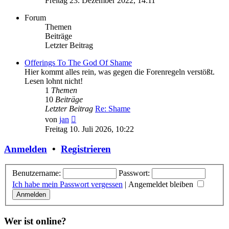
Freitag 23. Dezember 2022, 14:11
Forum
Themen
Beiträge
Letzter Beitrag
Offerings To The God Of Shame
Hier kommt alles rein, was gegen die Forenregeln verstößt.
Lesen lohnt nicht!
1
Themen
10
Beiträge
Letzter Beitrag
Re: Shame
Neuester
von
jan
Beitrag
Freitag 10. Juli 2026, 10:22
Anmelden
•
Registrieren
Benutzername:
Passwort:
Ich habe mein Passwort vergessen
|
Angemeldet bleiben
Wer ist online?