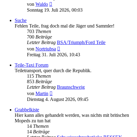
Neuester
von
Waldo
Beitrag
Sonntag 19. Juli 2026, 00:03
Suche
Fehlen Teile, frag doch mal die Jäger und Sammler!
703
Themen
700
Beiträge
Letzter Beitrag
BSA/Triumph/Ford Teile
Neuester
von
Nortriubsa
Beitrag
Freitag 31. Juli 2026, 10:43
Teile-Taxi Forum
Teiletransport, quer durch die Republik.
115
Themen
853
Beiträge
Letzter Beitrag
Braunschweig
Neuester
von
Martin
Beitrag
Dienstag 4. August 2026, 09:45
Grabbelkiste
Hier kann alles gehandelt werden, was nichts mit britischen
Mopeds zu tun hat
14
Themen
14
Beiträge