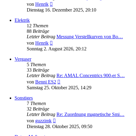
Neuester
von
Henrik
Beitrag
Dienstag 16. Dezember 2025, 20:10
Elektrik
12
Themen
88
Beiträge
Letzter Beitrag
Messung Verstellkurven von Bo…
Neuester
von
Henrik
Beitrag
Sonntag 2. August 2026, 20:12
Vergaser
5
Themen
33
Beiträge
Letzter Beitrag
Re: AMAL Concentrics 900-er S…
Neuester
von
Benni ES2
Beitrag
Samstag 25. Oktober 2025, 14:29
Sonstiges
7
Themen
32
Beiträge
Letzter Beitrag
Re: Zuordnung magnetische Smi…
Neuester
von
guzzimk
Beitrag
Dienstag 28. Oktober 2025, 09:50