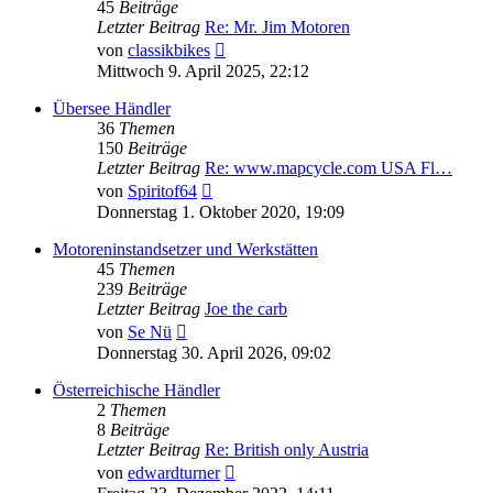
45
Beiträge
Letzter Beitrag
Re: Mr. Jim Motoren
Neuester
von
classikbikes
Beitrag
Mittwoch 9. April 2025, 22:12
Übersee Händler
36
Themen
150
Beiträge
Letzter Beitrag
Re: www.mapcycle.com USA Fl…
Neuester
von
Spiritof64
Beitrag
Donnerstag 1. Oktober 2020, 19:09
Motoreninstandsetzer und Werkstätten
45
Themen
239
Beiträge
Letzter Beitrag
Joe the carb
Neuester
von
Se Nü
Beitrag
Donnerstag 30. April 2026, 09:02
Österreichische Händler
2
Themen
8
Beiträge
Letzter Beitrag
Re: British only Austria
Neuester
von
edwardturner
Beitrag