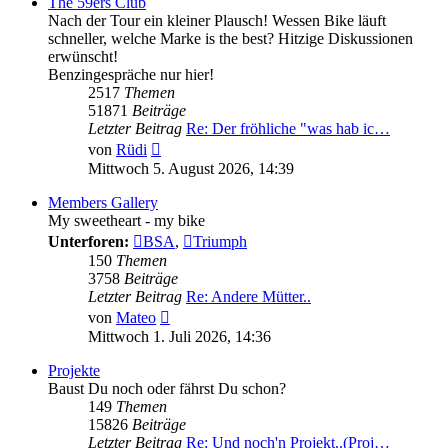
The 59ers Club
Nach der Tour ein kleiner Plausch! Wessen Bike läuft
schneller, welche Marke is the best? Hitzige Diskussionen
erwünscht!
Benzingespräche nur hier!
2517
Themen
51871
Beiträge
Letzter Beitrag
Re: Der fröhliche "was hab ic…
Neuester
von
Rüdi
Beitrag
Mittwoch 5. August 2026, 14:39
Members Gallery
My sweetheart - my bike
Unterforen:
BSA
,
Triumph
150
Themen
3758
Beiträge
Letzter Beitrag
Re: Andere Mütter..
Neuester
von
Mateo
Beitrag
Mittwoch 1. Juli 2026, 14:36
Projekte
Baust Du noch oder fährst Du schon?
149
Themen
15826
Beiträge
Letzter Beitrag
Re: Und noch'n Projekt..(Proj…