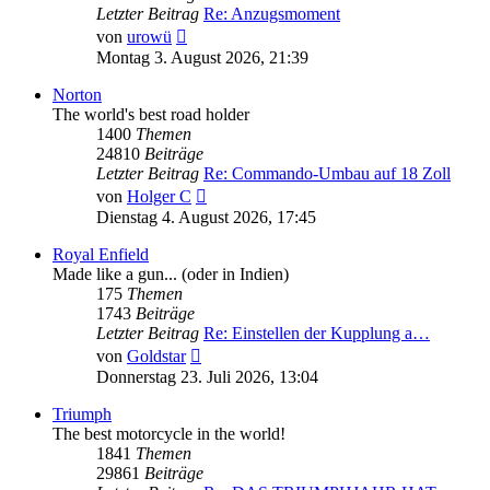
Letzter Beitrag
Re: Anzugsmoment
Neuester
von
urowü
Beitrag
Montag 3. August 2026, 21:39
Norton
The world's best road holder
1400
Themen
24810
Beiträge
Letzter Beitrag
Re: Commando-Umbau auf 18 Zoll
Neuester
von
Holger C
Beitrag
Dienstag 4. August 2026, 17:45
Royal Enfield
Made like a gun... (oder in Indien)
175
Themen
1743
Beiträge
Letzter Beitrag
Re: Einstellen der Kupplung a…
Neuester
von
Goldstar
Beitrag
Donnerstag 23. Juli 2026, 13:04
Triumph
The best motorcycle in the world!
1841
Themen
29861
Beiträge