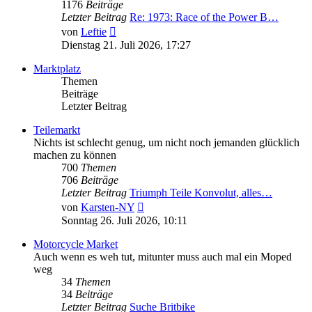
1176
Beiträge
Letzter Beitrag
Re: 1973: Race of the Power B…
Neuester
von
Leftie
Beitrag
Dienstag 21. Juli 2026, 17:27
Marktplatz
Themen
Beiträge
Letzter Beitrag
Teilemarkt
Nichts ist schlecht genug, um nicht noch jemanden glücklich
machen zu können
700
Themen
706
Beiträge
Letzter Beitrag
Triumph Teile Konvolut, alles…
Neuester
von
Karsten-NY
Beitrag
Sonntag 26. Juli 2026, 10:11
Motorcycle Market
Auch wenn es weh tut, mitunter muss auch mal ein Moped
weg
34
Themen
34
Beiträge
Letzter Beitrag
Suche Britbike