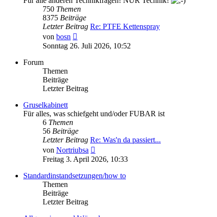
Für alle anderen Technikfragen! NUR Technik!
750
Themen
8375
Beiträge
Letzter Beitrag
Re: PTFE Kettenspray
Neuester
von
bosn
Beitrag
Sonntag 26. Juli 2026, 10:52
Forum
Themen
Beiträge
Letzter Beitrag
Gruselkabinett
Für alles, was schiefgeht und/oder FUBAR ist
6
Themen
56
Beiträge
Letzter Beitrag
Re: Was'n da passiert...
Neuester
von
Nortriubsa
Beitrag
Freitag 3. April 2026, 10:33
Standardinstandsetzungen/how to
Themen
Beiträge
Letzter Beitrag