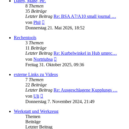
Daten, Maße, etc.
8
Themen
35
Beiträge
Letzter Beitrag
Re: BSA A7/A10 small journal …
Neuester
von
Phil
Beitrag
Donnerstag 21. Mai 2026, 18:52
Rechentools
3
Themen
11
Beiträge
Letzter Beitrag
Re: Kurbelwinkel in Hub umrec…
Neuester
von
Nortriubsa
Beitrag
Freitag 31. Oktober 2025, 09:36
externe Links zu Videos
7
Themen
22
Beiträge
Letzter Beitrag
Re: Ausgeschlagene Kupplungs …
Neuester
von
Uli
Beitrag
Donnerstag 7. November 2024, 21:49
Werkstatt und Werkzeug
Themen
Beiträge
Letzter Beitrag