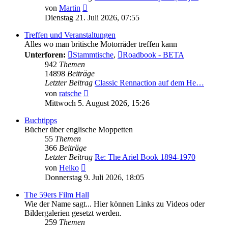
Neuester
von
Martin
Beitrag
Dienstag 21. Juli 2026, 07:55
Treffen und Veranstaltungen
Alles wo man britische Motorräder treffen kann
Unterforen:
Stammtische
,
Roadbook - BETA
942
Themen
14898
Beiträge
Letzter Beitrag
Classic Rennaction auf dem He…
Neuester
von
ratsche
Beitrag
Mittwoch 5. August 2026, 15:26
Buchtipps
Bücher über englische Moppetten
55
Themen
366
Beiträge
Letzter Beitrag
Re: The Ariel Book 1894-1970
Neuester
von
Heiko
Beitrag
Donnerstag 9. Juli 2026, 18:05
The 59ers Film Hall
Wie der Name sagt... Hier können Links zu Videos oder
Bildergalerien gesetzt werden.
259
Themen