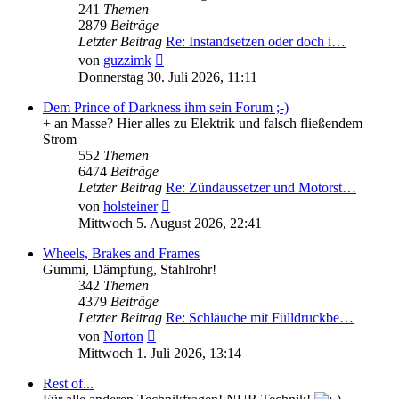
241
Themen
2879
Beiträge
Letzter Beitrag
Re: Instandsetzen oder doch i…
Neuester
von
guzzimk
Beitrag
Donnerstag 30. Juli 2026, 11:11
Dem Prince of Darkness ihm sein Forum ;-)
+ an Masse? Hier alles zu Elektrik und falsch fließendem
Strom
552
Themen
6474
Beiträge
Letzter Beitrag
Re: Zündaussetzer und Motorst…
Neuester
von
holsteiner
Beitrag
Mittwoch 5. August 2026, 22:41
Wheels, Brakes and Frames
Gummi, Dämpfung, Stahlrohr!
342
Themen
4379
Beiträge
Letzter Beitrag
Re: Schläuche mit Fülldruckbe…
Neuester
von
Norton
Beitrag
Mittwoch 1. Juli 2026, 13:14
Rest of...