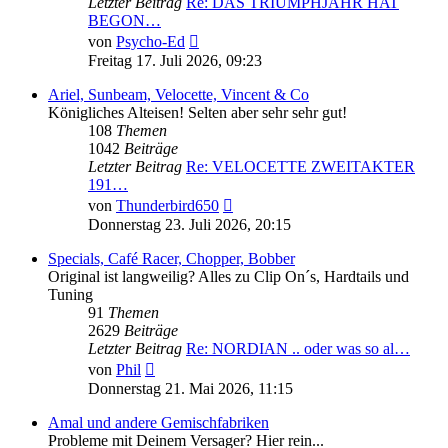
Letzter Beitrag
Re: DAS TRIUMPHJAHR HAT
BEGON…
Neuester
von
Psycho-Ed
Beitrag
Freitag 17. Juli 2026, 09:23
Ariel, Sunbeam, Velocette, Vincent & Co
Königliches Alteisen! Selten aber sehr sehr gut!
108
Themen
1042
Beiträge
Letzter Beitrag
Re: VELOCETTE ZWEITAKTER
191…
Neuester
von
Thunderbird650
Beitrag
Donnerstag 23. Juli 2026, 20:15
Specials, Café Racer, Chopper, Bobber
Original ist langweilig? Alles zu Clip On´s, Hardtails und
Tuning
91
Themen
2629
Beiträge
Letzter Beitrag
Re: NORDIAN .. oder was so al…
Neuester
von
Phil
Beitrag
Donnerstag 21. Mai 2026, 11:15
Amal und andere Gemischfabriken
Probleme mit Deinem Versager? Hier rein...