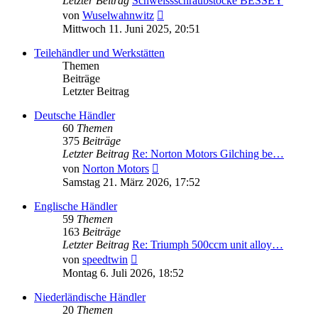
Letzter Beitrag
Schweissschraubstöcke BESSEY
Neuester
von
Wuselwahnwitz
Beitrag
Mittwoch 11. Juni 2025, 20:51
Teilehändler und Werkstätten
Themen
Beiträge
Letzter Beitrag
Deutsche Händler
60
Themen
375
Beiträge
Letzter Beitrag
Re: Norton Motors Gilching be…
Neuester
von
Norton Motors
Beitrag
Samstag 21. März 2026, 17:52
Englische Händler
59
Themen
163
Beiträge
Letzter Beitrag
Re: Triumph 500ccm unit alloy…
Neuester
von
speedtwin
Beitrag
Montag 6. Juli 2026, 18:52
Niederländische Händler
20
Themen